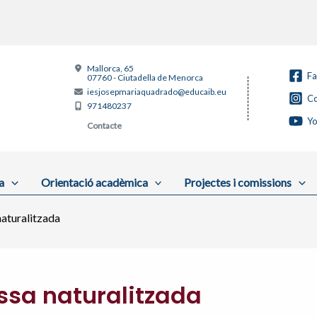
Mallorca, 65
F
07760 - Ciutadella de Menorca
iesjosepmariaquadrado@educaib.eu
Co
971480237
Y
Contacte
a
Orientació acadèmica
Projectes i comissions
aturalitzada
ssa naturalitzada