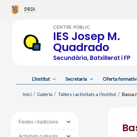
Vés
al
CENTRE PÚBLIC
contingut
IES Josep M.
Quadrado
Secundària, Batxillerat i FP
L’Institut
Secretaria
Oferta formativ
Inici
Galeria
Tallers i activitats a l’institut
Bassa n
Festes i tradicions
Ba
Activitats culturals