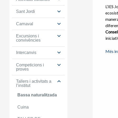
L’IES 
Sant Jordi
ecosist
manera 
Carnaval
diferen
Consel
Excursions i
iniciat
convivències
Més in
Intercanvis
Competicions i
proves
Tallers i activitats a
l’institut
Bassa naturalitzada
Cuina