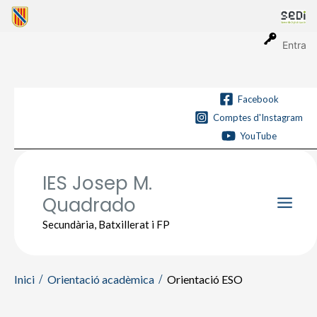
Vés
al
contingut
Entra
Facebook
Comptes d'Instagram
YouTube
IES Josep M.
Quadrado
Main
Secundària, Batxillerat i FP
Men
Inici
Orientació acadèmica
Orientació ESO