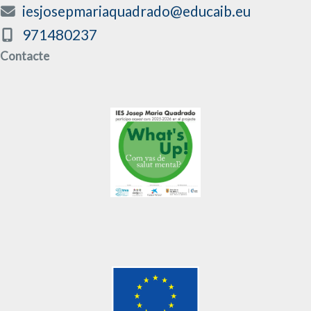
iesjosepmariaquadrado@educaib.eu
971480237
Contacte