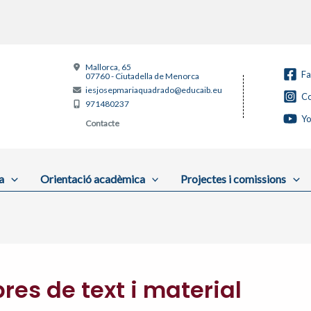
Mallorca, 65
F
07760 - Ciutadella de Menorca
iesjosepmariaquadrado@educaib.eu
Co
971480237
Y
Contacte
a
Orientació acadèmica
Projectes i comissions
bres de text i material