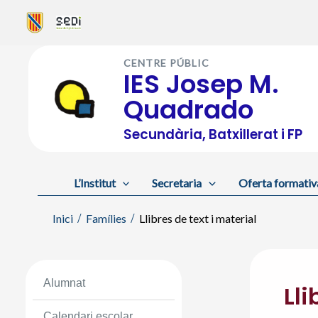
Vés
al
CENTRE PÚBLIC
contingut
IES Josep M.
Quadrado
Secundària, Batxillerat i FP
L’Institut
Secretaria
Oferta formativ
Inici
Famílies
Llibres de text i material
Alumnat
Lli
Calendari escolar