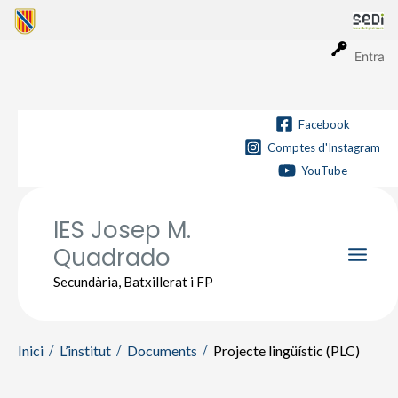
Vés
al
contingut
Entra
Facebook
Comptes d'Instagram
YouTube
IES Josep M.
Quadrado
Main
Secundària, Batxillerat i FP
Men
Inici
L’institut
Documents
Projecte lingüístic (PLC)