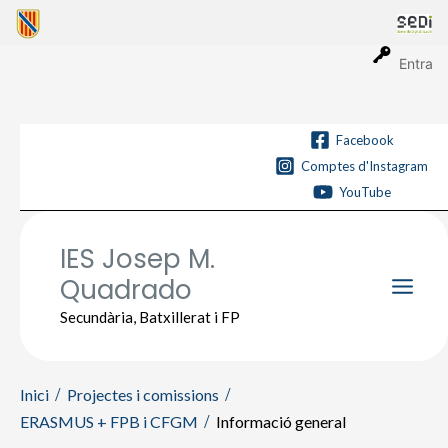
Vés
al
contingut
Entra
Facebook
Comptes d'Instagram
YouTube
IES Josep M.
Quadrado
Main
Secundària, Batxillerat i FP
Men
Inici
Projectes i comissions
ERASMUS + FPB i CFGM
Informació general