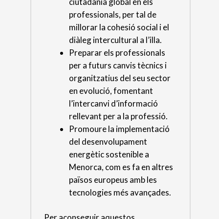
ciutadania global en els
professionals, per tal de
millorar la cohesió social i el
diàleg intercultural a l’illa.
Preparar els professionals
per a futurs canvis tècnics i
organitzatius del seu sector
en evolució, fomentant
l’intercanvi d’informació
rellevant per a la professió.
Promoure la implementació
del desenvolupament
energètic sostenible a
Menorca, com es fa en altres
països europeus amb les
tecnologies més avançades.
Per aconseguir aquestos