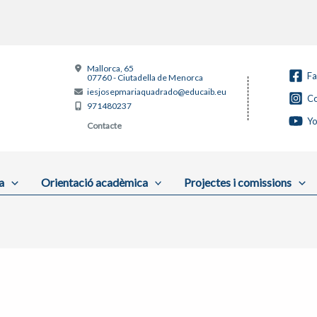
Mallorca, 65
F
07760 - Ciutadella de Menorca
iesjosepmariaquadrado@educaib.eu
Co
971480237
Y
Contacte
a
Orientació acadèmica
Projectes i comissions