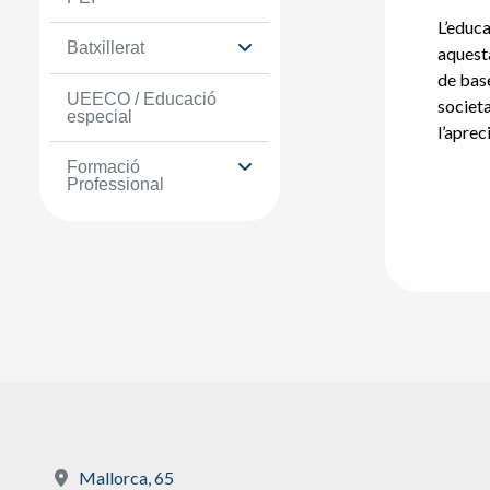
L’educa
Batxillerat
aquesta
de bas
UEECO / Educació
societat
especial
l’aprec
Formació
Professional
Mallorca, 65