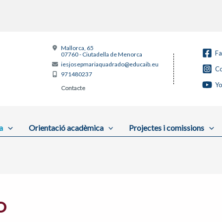
Mallorca, 65
F
07760 - Ciutadella de Menorca
iesjosepmariaquadrado@educaib.eu
Co
971480237
Y
Contacte
a
Orientació acadèmica
Projectes i comissions
O