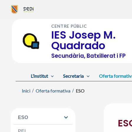
Vés
al
CENTRE PÚBLIC
contingut
IES Josep M.
Quadrado
Secundària, Batxillerat i FP
L’Institut
Secretaria
Oferta formativ
Inici
Oferta formativa
ESO
ESO
ES
PEI