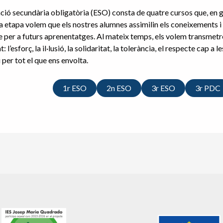
ció secundària obligatòria (ESO) consta de quatre cursos que, en gen
 etapa volem que els nostres alumnes assimilin els coneixements i 
e per a futurs aprenentatges. Al mateix temps, els volem transmet
: l’esforç, la il·lusió, la solidaritat, la tolerància, el respecte cap a l
i per tot el que ens envolta.
1r ESO
2n ESO
3r ESO
3r PDC