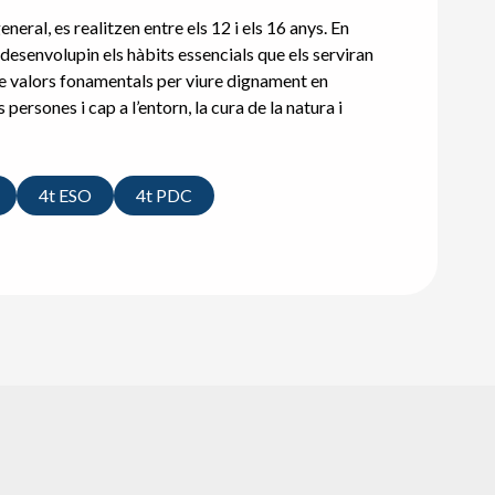
eral, es realitzen entre els 12 i els 16 anys. En
desenvolupin els hàbits essencials que els serviran
re valors fonamentals per viure dignament en
es persones i cap a l’entorn, la cura de la natura i
4t ESO
4t PDC