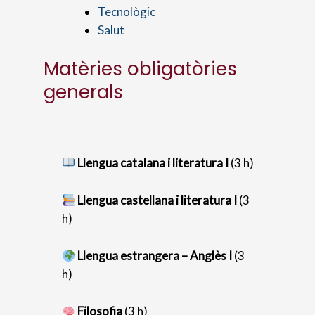
Tecnològic
Salut
Matèries obligatòries
generals
Llengua catalana i literatura I
(3 h)
Llengua castellana i literatura I
(3
h)
Llengua estrangera – Anglès I
(3
h)
Filosofia
(3 h)