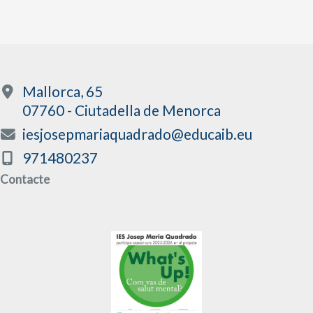
Mallorca, 65
07760 - Ciutadella de Menorca
iesjosepmariaquadrado@educaib.eu
971480237
Contacte