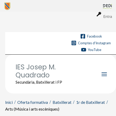
Vés
al
contingut
Entra
Facebook
Comptes d'Instagram
YouTube
IES Josep M.
Quadrado
Main
Secundària, Batxillerat i FP
Men
Inici
Oferta formativa
Batxillerat
1r de Batxillerat
Arts (Música i arts escèniques)