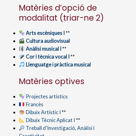
Matèries d’opció de
modalitat (triar-ne 2)
Arts escèniques I
**
Cultura audiovisual
Anàlisi musical I
**
Cor i tècnica vocal I
**
Llenguatge i pràctica musical
Matèries optives
Projectes artístics
Francès
Dibuix Artístic I
**
Dibuix Tècnic Aplicat I
**
Treball d’Investigació, Anàlisi i
Creativitat