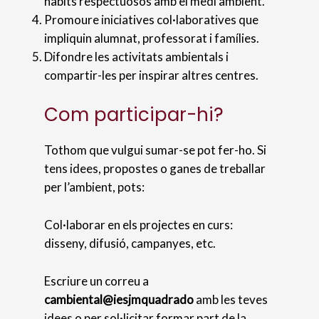
hàbits respectuosos amb el medi ambient.
Promoure iniciatives col·laboratives que
impliquin alumnat, professorat i famílies.
Difondre les activitats ambientals i
compartir-les per inspirar altres centres.
Com participar-hi?
Tothom que vulgui sumar-se pot fer-ho. Si
tens idees, propostes o ganes de treballar
per l’ambient, pots:
Col·laborar en els projectes en curs:
disseny, difusió, campanyes, etc.
Escriure un correu a
cambiental@iesjmquadrado
amb les teves
idees o per sol·licitar formar part de la