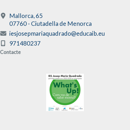
Mallorca, 65
07760 - Ciutadella de Menorca
iesjosepmariaquadrado@educaib.eu
971480237
Contacte