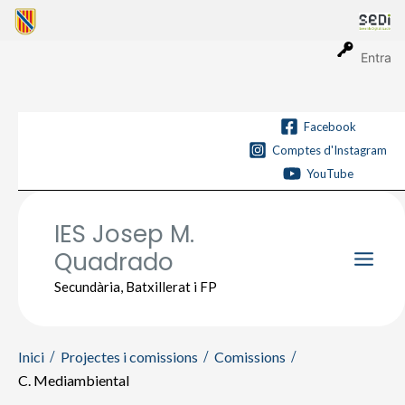
Vés
al
contingut
Entra
Facebook
Comptes d'Instagram
YouTube
IES Josep M.
Quadrado
Main
Secundària, Batxillerat i FP
Men
Inici
Projectes i comissions
Comissions
C. Mediambiental