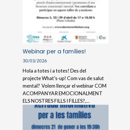
Webinar per a famílies!
30/03/2026
Hola a totes i a totes! Des del
projecte What’s-up! Com vas de salut
mental? Volem llençar el webinar COM
ACOMPANYAR EMOCIONALMENT
ELS NOSTRES FILLS I FILLES?,…