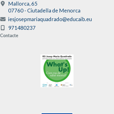
Mallorca, 65
07760 - Ciutadella de Menorca
iesjosepmariaquadrado@educaib.eu
971480237
Contacte