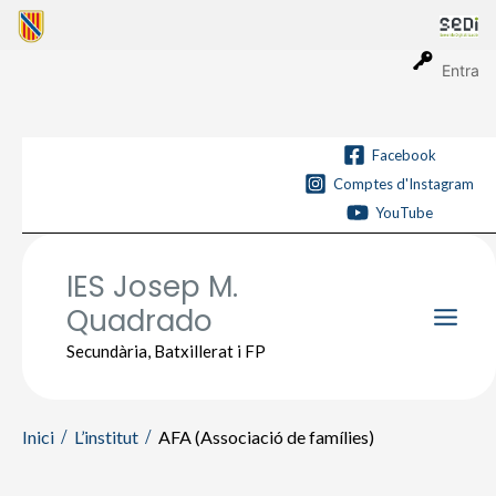
Vés
al
contingut
Entra
Facebook
Comptes d'Instagram
YouTube
IES Josep M.
Quadrado
Main
Secundària, Batxillerat i FP
Men
Inici
L’institut
AFA (Associació de famílies)