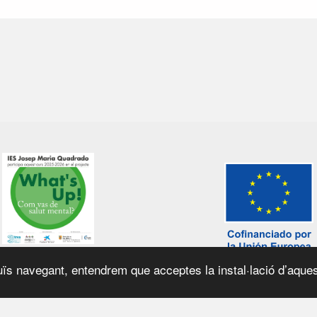
ïs navegant, entendrem que acceptes la instal·lació d’aques
el web
|
Política de galetes
|
© 2026 Generalitat de Catalunya |
Fet