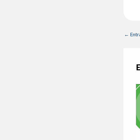
←
Entr