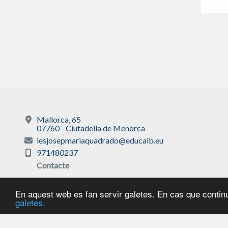
Mallorca, 65
07760 - Ciutadella de Menorca
iesjosepmariaquadrado@educaib.eu
971480237
Contacte
En aquest web es fan servir galetes. En cas que continu
galetes.
Avís legal
|
Sobre 