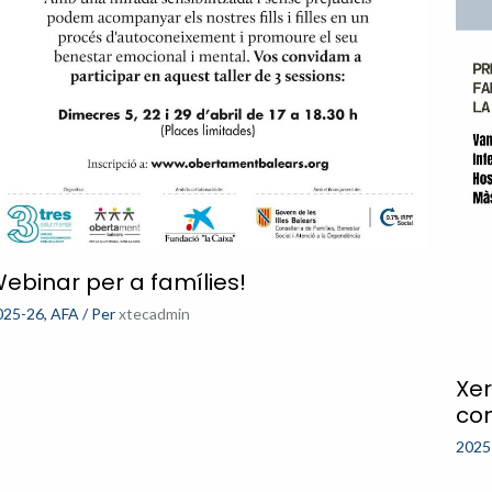
ebinar per a famílies!
025-26
,
AFA
/ Per
xtecadmin
Xer
co
2025