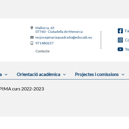
Mallorca, 65
F
07760 - Ciutadella de Menorca
iesjosepmariaquadrado@educaib.eu
Co
971480237
Y
Contacte
a
Orientació acadèmica
Projectes i comissions
APIMA curs 2022-2023