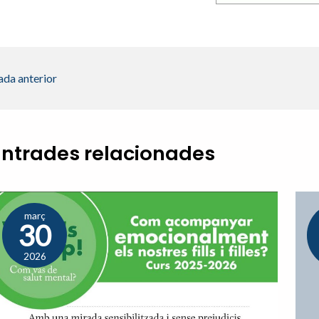
ada anterior
Entrades relacionades
març
30
2026