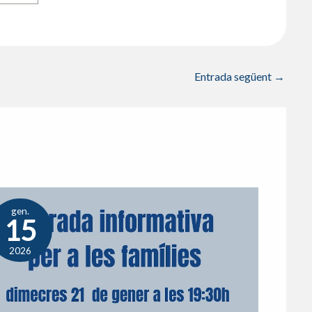
Entrada següent
→
gen.
15
2026