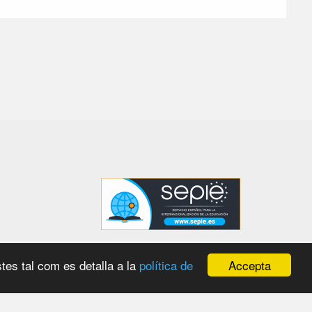
Accepta
tes tal com es detalla a la
política de
 amb el
WordPress