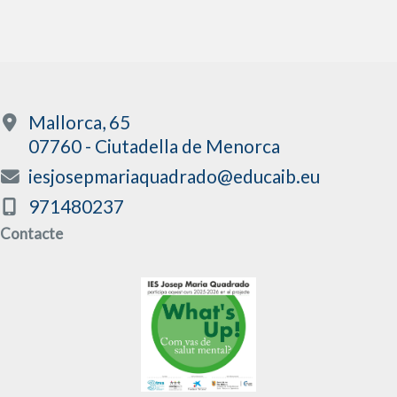
Mallorca, 65
07760 - Ciutadella de Menorca
iesjosepmariaquadrado@educaib.eu
971480237
Contacte