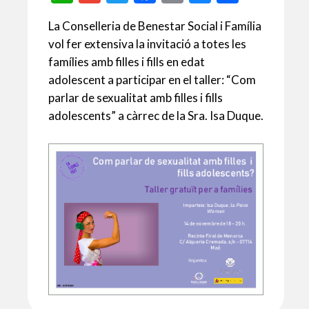
h
m
w
ac
m
u
o
La Conselleria de Benestar Social i Família
at
ai
itt
e
ai
es
m
vol fer extensiva la invitació a totes les
s
l
er
b
l
ky
p
famílies amb filles i fills en edat
A
o
ar
adolescent a participar en el taller: “Com
p
o
te
parlar de sexualitat amb filles i fills
adolescents” a càrrec de la Sra. Isa Duque.
p
k
ix