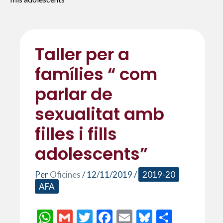
Taller per a
famílies “ com
parlar de
sexualitat amb
filles i fills
adolescents”
Per
Oficines
/
12/11/2019
/
2019-20
AFA
W
G
T
F
E
Bl
C