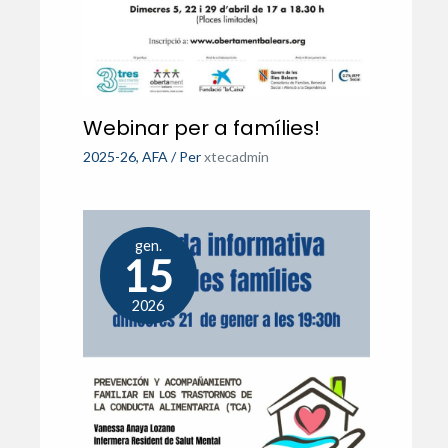
Webinar per a famílies!
2025-26
,
AFA
/ Per
xtecadmin
gen.
15
2026