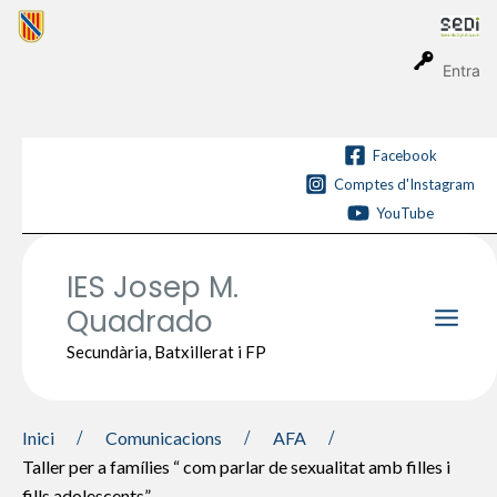
Vés
al
contingut
Entra
Facebook
Comptes d'Instagram
YouTube
IES Josep M.
Quadrado
Main
Secundària, Batxillerat i FP
Men
Inici
Comunicacions
AFA
Taller per a famílies “ com parlar de sexualitat amb filles i
fills adolescents”