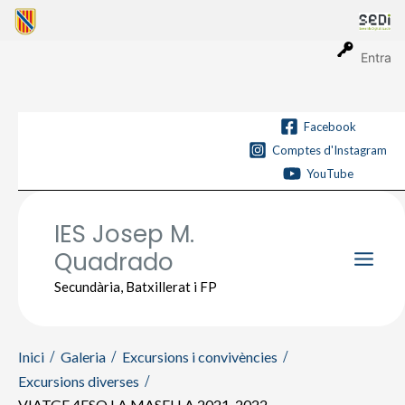
Vés
al
contingut
Entra
Facebook
Comptes d'Instagram
YouTube
IES Josep M.
Quadrado
Main
Secundària, Batxillerat i FP
Men
Inici
Galeria
Excursions i convivències
Excursions diverses
VIATGE 4ESO LA MASELLA 2021-2022