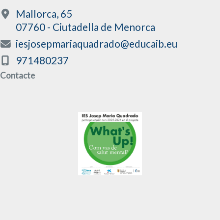
Mallorca, 65
07760 - Ciutadella de Menorca
iesjosepmariaquadrado@educaib.eu
971480237
Contacte