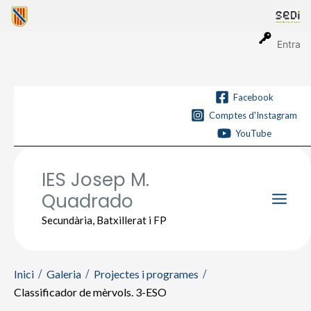
Vés
al
contingut
Entra
Facebook
Comptes d'Instagram
YouTube
IES Josep M.
Quadrado
Main
Secundària, Batxillerat i FP
Men
Inici
Galeria
Projectes i programes
Classificador de mèrvols. 3-ESO