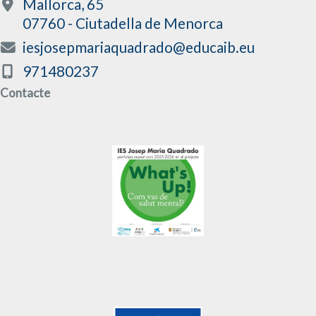
Mallorca, 65
07760 - Ciutadella de Menorca
iesjosepmariaquadrado@educaib.eu
971480237
Contacte