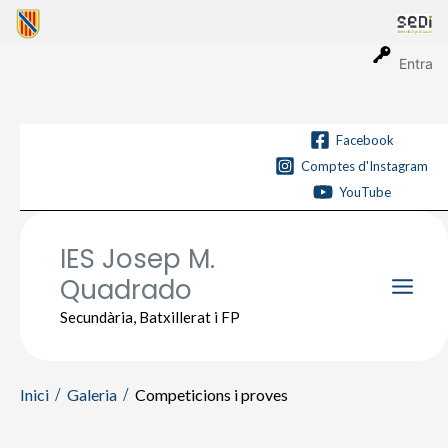
Vés
al
contingut
Entra
Facebook
Comptes d'Instagram
YouTube
IES Josep M.
Quadrado
Main
Secundària, Batxillerat i FP
Men
Inici
Galeria
Competicions i proves