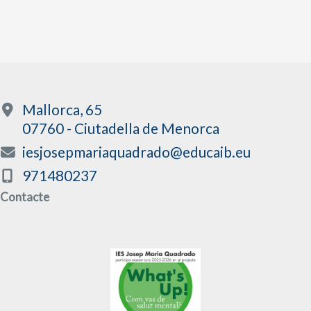
Mallorca, 65
07760 - Ciutadella de Menorca
iesjosepmariaquadrado@educaib.eu
971480237
Contacte