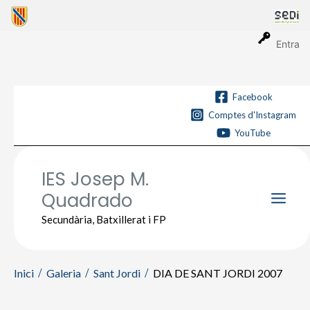
Vés
al
contingut
Entra
Facebook
Comptes d'Instagram
YouTube
IES Josep M.
Quadrado
Main
Secundària, Batxillerat i FP
Men
Inici
Galeria
Sant Jordi
DIA DE SANT JORDI 2007