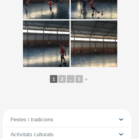
1
2
...
5
►
Festes i tradicions
Activitats culturals