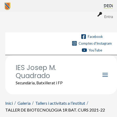
Vés
al
contingut
Entra
Facebook
Comptes d'Instagram
YouTube
IES Josep M.
Quadrado
Main
Secundària, Batxillerat i FP
Men
Inici
Galeria
Tallers i activitats a l’institut
TALLER DE BIOTECNOLOGIA 1R BAT. CURS 2021-22