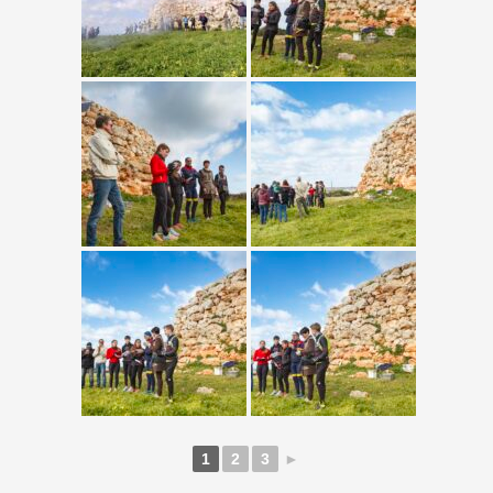
1
2
3
►