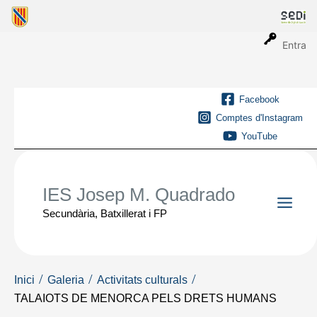
Vés
al
contingut
Entra
Facebook
Comptes d'Instagram
YouTube
IES Josep M. Quadrado
Secundària, Batxillerat i FP
Main
Men
Inici
Galeria
Activitats culturals
TALAIOTS DE MENORCA PELS DRETS HUMANS