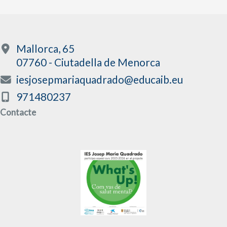
Mallorca, 65
07760 - Ciutadella de Menorca
iesjosepmariaquadrado@educaib.eu
971480237
Contacte