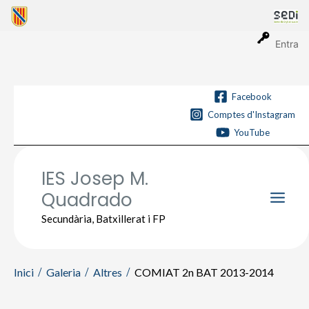
Vés
al
contingut
Entra
Facebook
Comptes d'Instagram
YouTube
IES Josep M.
Quadrado
Main
Secundària, Batxillerat i FP
Men
Inici
Galeria
Altres
COMIAT 2n BAT 2013-2014