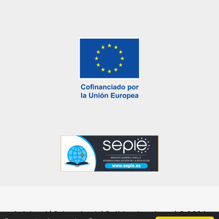
Avís legal
|
Sobre el web
|
Política de galetes
|
© 2026