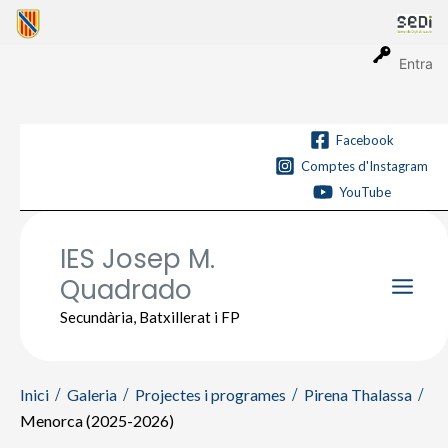
Vés
al
contingut
Entra
Facebook
Comptes d'Instagram
YouTube
IES Josep M.
Quadrado
Main
Secundària, Batxillerat i FP
Men
Inici
Galeria
Projectes i programes
Pirena Thalassa
Menorca (2025-2026)