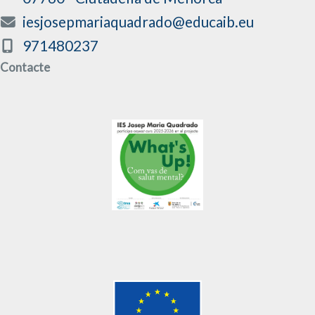
iesjosepmariaquadrado@educaib.eu
971480237
Contacte