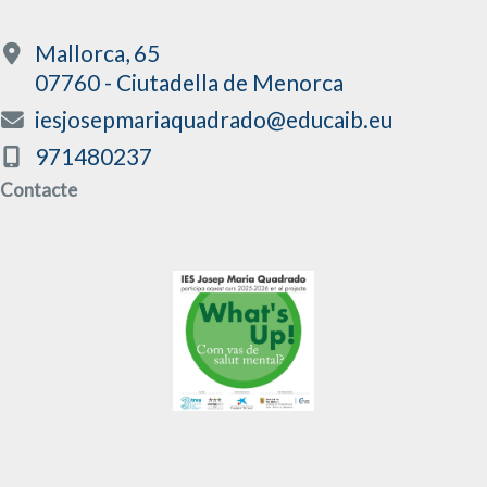
Mallorca, 65
07760 - Ciutadella de Menorca
iesjosepmariaquadrado@educaib.eu
971480237
Contacte