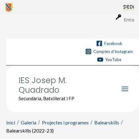
Vés
al
contingut
Entra
Facebook
Comptes d'Instagram
YouTube
IES Josep M.
Quadrado
Main
Secundària, Batxillerat i FP
Men
Inici
Galeria
Projectes i programes
Balearskills
Balearskills (2022-23)