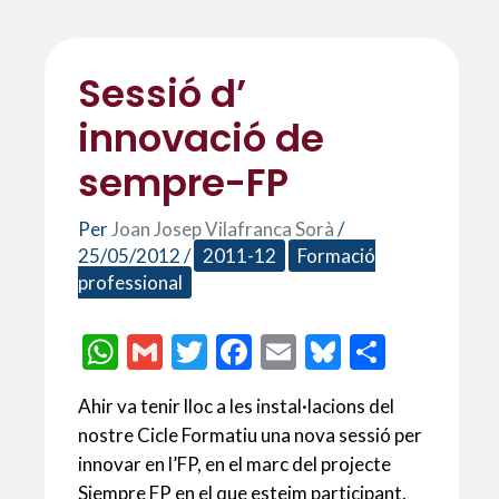
Sessió d’
innovació de
sempre-FP
Per
Joan Josep Vilafranca Sorà
/
25/05/2012
/
2011-12
Formació
professional
W
G
T
F
E
Bl
C
h
m
w
ac
m
u
o
Ahir va tenir lloc a les instal·lacions del
at
ai
itt
e
ai
es
m
nostre Cicle Formatiu una nova sessió per
s
l
er
b
l
ky
p
innovar en l’FP, en el marc del projecte
A
o
ar
Siempre FP en el que esteim participant.