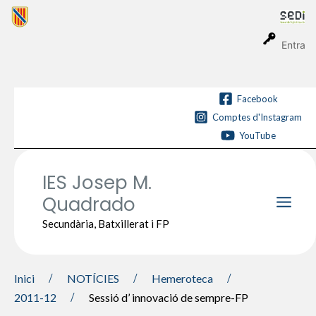
Vés
al
contingut
Entra
Facebook
Comptes d'Instagram
YouTube
IES Josep M.
Quadrado
Main
Secundària, Batxillerat i FP
Men
Inici
NOTÍCIES
Hemeroteca
2011-12
Sessió d’ innovació de sempre-FP