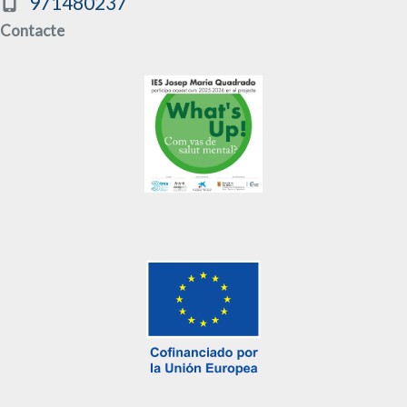
971480237
Contacte