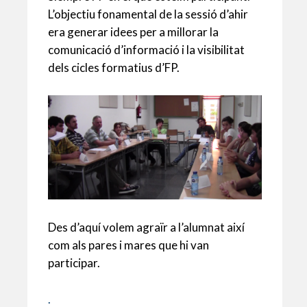
p
o
te
L’objectiu fonamental de la sessió d’ahir
era generar idees per a millorar la
p
k
ix
comunicació d’informació i la visibilitat
dels cicles formatius d’FP.
Des d’aquí volem agraïr a l’alumnat així
com als pares i mares que hi van
participar.
.