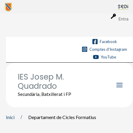
Vés
al
contingut
Entra
Facebook
Comptes d'Instagram
YouTube
IES Josep M.
Quadrado
Main
Secundària, Batxillerat i FP
Men
Inici
Departament de Cicles Formatius