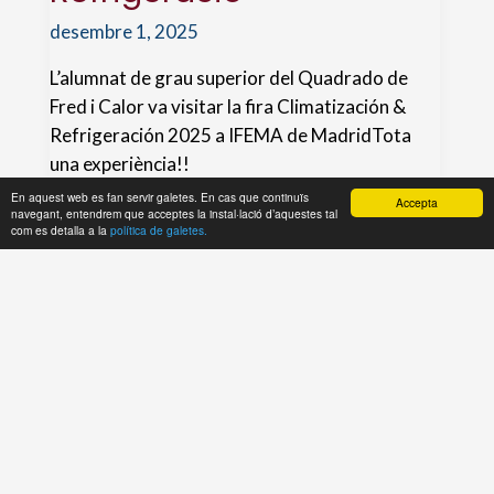
desembre 1, 2025
L’alumnat de grau superior del Quadrado de
Fred i Calor va visitar la fira Climatización &
Refrigeración 2025 a IFEMA de MadridTota
una experiència!!
En aquest web es fan servir galetes. En cas que continuïs
Accepta
navegant, entendrem que acceptes la instal·lació d’aquestes tal
L’alumnat
Llegeix més»
com es detalla a la
política de galetes.
de
grau
superior
visita
la
fira
de
Climatització
i