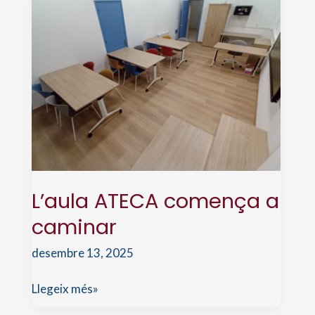
Capó
Pons
a
Madrid
L’aula ATECA comença a
caminar
desembre 13, 2025
L’aula
Llegeix més»
ATECA