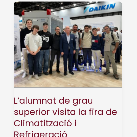
comença
a
caminar
L’alumnat de grau
superior visita la fira de
Climatització i
Refrigeració