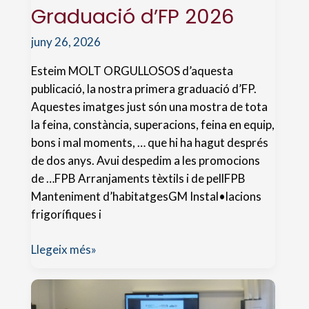
Graduació d’FP 2026
juny 26, 2026
Esteim MOLT ORGULLOSOS d’aquesta
publicació, la nostra primera graduació d’FP.
Aquestes imatges just són una mostra de tota
la feina, constància, superacions, feina en equip,
bons i mal moments, … que hi ha hagut després
de dos anys. Avui despedim a les promocions
de …FPB Arranjaments tèxtils i de pellFPB
Manteniment d’habitatgesGM Instal•lacions
frigorífiques i
Graduació
Llegeix més»
d’FP
2026