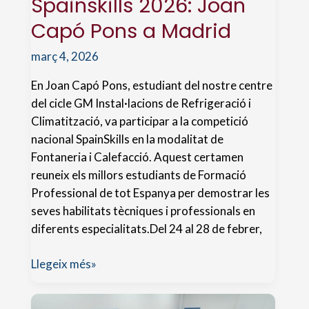
Spainskills 2026: Joan
Capó Pons a Madrid
març 4, 2026
En Joan Capó Pons, estudiant del nostre centre
del cicle GM Instal·lacions de Refrigeració i
Climatització, va participar a la competició
nacional SpainSkills en la modalitat de
Fontaneria i Calefacció. Aquest certamen
reuneix els millors estudiants de Formació
Professional de tot Espanya per demostrar les
seves habilitats tècniques i professionals en
diferents especialitats.Del 24 al 28 de febrer,
Spainskills
Llegeix més»
2026:
Joan