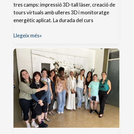
tres camps: impressió 3D-tall làser, creació de
tours virtuals amb ulleres 3D i monitoratge
energètic aplicat. La durada del curs
Formació
Llegeix més»
“Coneix
l’aula
ATECA”