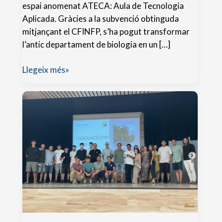
espai anomenat ATECA: Aula de Tecnologia
Aplicada. Gràcies a la subvenció obtinguda
mitjançant el CFINFP, s’ha pogut transformar
l’antic departament de biologia en un […]
Presentació
Llegeix més»
de
l’Aula
ATECA
al
claustre