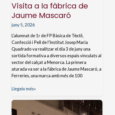
Visita a la fàbrica de
Jaume Mascaró
juny 5, 2026
L’alumnat de 1r de FP Bàsica de Tèxtil,
Confecció i Pell de l’Institut Josep Maria
Quadrado va realitzar el dia 3 de juny una
sortida formativa a diversos espais vinculats al
sector del calçat a Menorca. La primera
aturada va ser a la fàbrica de Jaume Mascaró, a
Ferreries, una marca amb més de 100
Visita
Llegeix més»
a
la
fàbrica