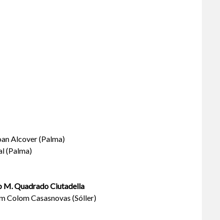
oan Alcover (Palma)
al (Palma)
p M. Quadrado Ciutadella
lem Colom Casasnovas (Sóller)