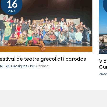
16
2024
estival de teatre grecollatí parodos
Via
Cu
023-24
,
Clàssiques
/ Per
Oficines
2022