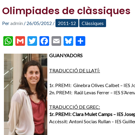
Olimpiades de clàssiques
Per
admin
/
26/05/2012
/
2011-12
Clàssiques
W
G
T
F
E
Bl
C
h
m
w
ac
m
u
o
GUANYADORS
at
ai
itt
e
ai
es
m
s
l
er
b
l
ky
p
TRADUCCIÓ DE LLATÍ:
A
o
ar
1r. PREMI:
Ginebra Olives Calbet – IES J
p
o
te
2n. PREMI:
Raül Levas Ferrer – IES S’Aren
p
k
ix
TRADUCCIÓ DE GREC:
1r. PREMI: Clara Mulet Camps – IES Jose
Accèssit: Antoni Socias Rullan – IES Guil