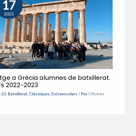
17
2023
tge a Grècia alumnes de batxillerat.
rs 2022-2023
-23
,
Batxillerat
,
Clàssiques
,
Extraescolars
/ Per
Oficines