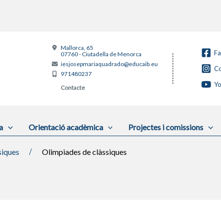
Mallorca, 65
F
07760 - Ciutadella de Menorca
iesjosepmariaquadrado@educaib.eu
Co
971480237
Y
Contacte
a
Orientació acadèmica
Projectes i comissions
siques
Olimpiades de clàssiques