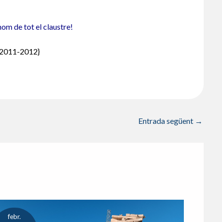
om de tot el claustre!
s_2011-2012}
Entrada següent
→
febr.