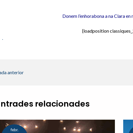
Donem l’enhorabona a na Clara en n
{loadposition classique
.
ada anterior
Entrades relacionades
febr.