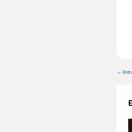
←
Entr