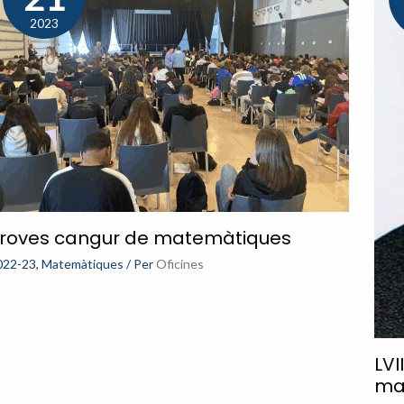
2023
roves cangur de matemàtiques
022-23
,
Matemàtiques
/ Per
Oficines
LVI
ma