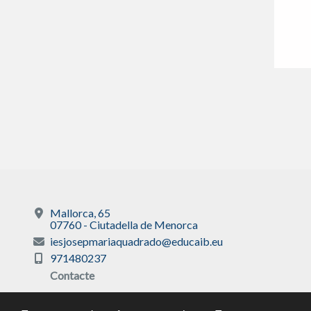
Mallorca, 65
07760 - Ciutadella de Menorca
iesjosepmariaquadrado@educaib.eu
971480237
Contacte