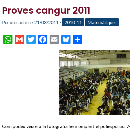
Proves cangur 2011
Per
xtecadmin
/
21/03/2011
/
2010-11
Matemàtiques
W
G
T
F
E
Bl
C
h
m
w
ac
m
u
o
at
ai
itt
e
ai
es
m
s
l
er
b
l
ky
p
A
o
ar
p
o
te
p
k
ix
Com podeu veure a la fotografia hem omplert el poliesportiu. 