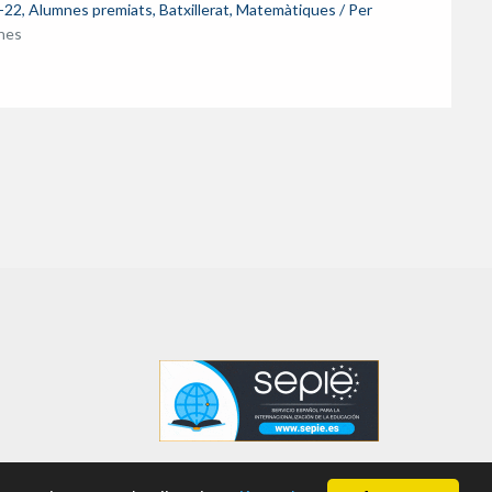
-22
,
Alumnes premiats
,
Batxillerat
,
Matemàtiques
/ Per
ines