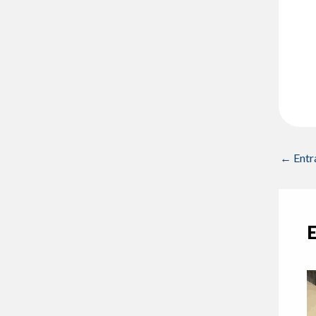
←
Entr