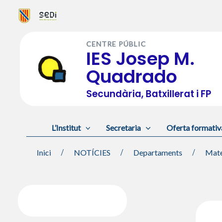
Vés
al
CENTRE PÚBLIC
contingut
IES Josep M.
Quadrado
Secundària, Batxillerat i FP
L’Institut
Secretaria
Oferta formativ
Inici
NOTÍCIES
Departaments
Mate