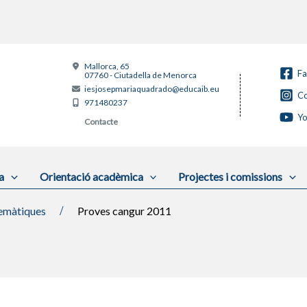
Mallorca, 65
F
07760 - Ciutadella de Menorca
iesjosepmariaquadrado@educaib.eu
Co
971480237
Y
Contacte
a
Orientació acadèmica
Projectes i comissions
màtiques
Proves cangur 2011