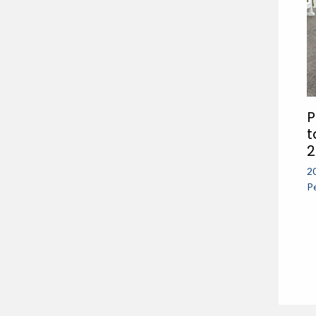
P
t
2
2
P