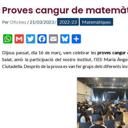
Proves cangur de matemà
Per
Oficines
/
21/03/2023
/
2022-23
Matemàtiques
W
G
T
F
E
Bl
C
h
m
w
ac
m
u
o
Dijous passat, dia 16 de març, vam celebrar les
proves cangur
at
ai
itt
e
ai
es
m
Salat, amb la participació del nostre institut, l’IES Maria Àng
s
l
er
b
l
ky
p
Ciutadella. Després de la prova es van fer grups dels diferents in
A
o
ar
p
o
te
p
k
ix