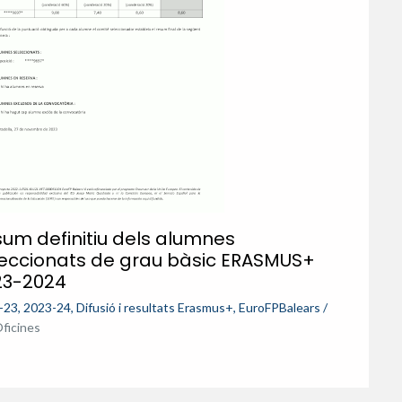
um definitiu dels alumnes
leccionats de grau bàsic ERASMUS+
23-2024
-23
,
2023-24
,
Difusió i resultats Erasmus+
,
EuroFPBalears
/
ficines