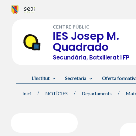
Vés
al
CENTRE PÚBLIC
contingut
IES Josep M.
Quadrado
Secundària, Batxillerat i FP
L’Institut
Secretaria
Oferta formativ
Inici
NOTÍCIES
Departaments
Mate