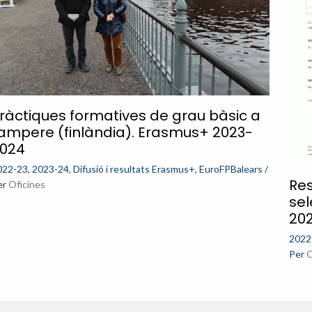
ràctiques formatives de grau bàsic a
ampere (finlàndia). Erasmus+ 2023-
024
022-23
,
2023-24
,
Difusió i resultats Erasmus+
,
EuroFPBalears
/
Res
er
Oficines
se
20
2022
Per
O