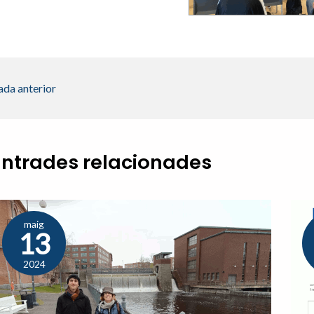
ada anterior
Entrades relacionades
maig
13
2024