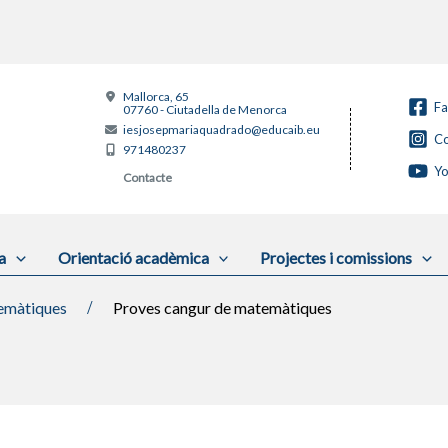
Mallorca, 65
F
07760 - Ciutadella de Menorca
iesjosepmariaquadrado@educaib.eu
Co
971480237
Y
Contacte
a
Orientació acadèmica
Projectes i comissions
màtiques
Proves cangur de matemàtiques