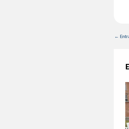
←
Entr