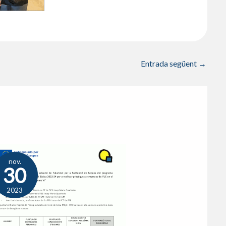
Entrada següent
→
nov.
30
2023