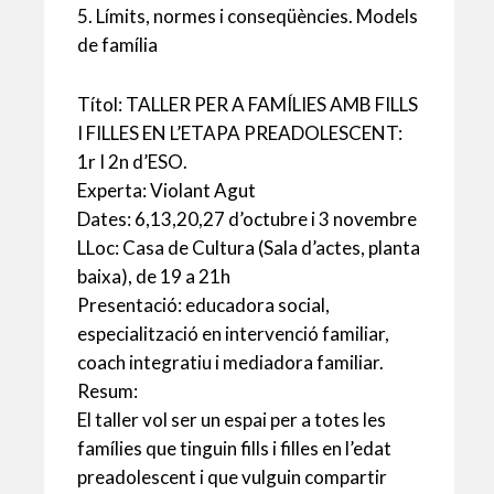
5. Límits, normes i conseqüències. Models
de família
Títol: TALLER PER A FAMÍLIES AMB FILLS
I FILLES EN L’ETAPA PREADOLESCENT:
1r I 2n d’ESO.
Experta: Violant Agut
Dates: 6,13,20,27 d’octubre i 3 novembre
LLoc: Casa de Cultura (Sala d’actes, planta
baixa), de 19 a 21h
Presentació: educadora social,
especialització en intervenció familiar,
coach integratiu i mediadora familiar.
Resum:
El taller vol ser un espai per a totes les
famílies que tinguin fills i filles en l’edat
preadolescent i que vulguin compartir