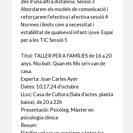
des d’una altra distància. Sessió 3
Abordarem els models de comunicació i
reforçarem l’efectiva i afectiva sessió 4
Normes i límits com a necessitat i
estabilitat de qualsevol infant i jove. Espai
per a les TIC Sessió 5
Títol: TALLER PER A FAMÍLIES de 16 a 20
anys. Niu buit. Quan els fills se’n van de
casa.
Experta: Joan Carles Ayer
Dates: 10,17,24 d’octubre
LLoc: Casa de Cultura (Sala d’actes, planta
baixa), de 20 a 22h
Presentació: Psicòleg. Màster en
psicologia clínica
Resum:
El taller vol ser un espai per a totes les