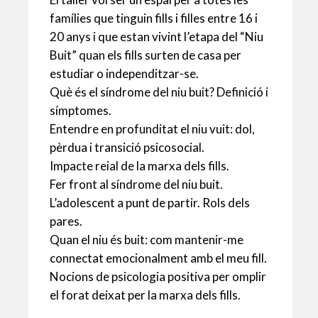
famílies que tinguin fills i filles entre 16 i
20 anys i que estan vivint l’etapa del “Niu
Buit” quan els fills surten de casa per
estudiar o independitzar-se.
Què és el síndrome del niu buit? Definició i
símptomes.
Entendre en profunditat el niu vuit: dol,
pèrdua i transició psicosocial.
Impacte reial de la marxa dels fills.
Fer front al síndrome del niu buit.
L’adolescent a punt de partir. Rols dels
pares.
Quan el niu és buit: com mantenir-me
connectat emocionalment amb el meu fill.
Nocions de psicologia positiva per omplir
el forat deixat per la marxa dels fills.