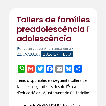
Tallers de famílies
preadolescència i
adolescència
Per
Joan Josep Vilafranca Sorà
/
22/09/2016
/
2016-17
ESO
W
G
T
F
E
Bl
C
h
m
w
ac
m
u
o
Teniu disponibles els següents tallers per
at
ai
itt
e
ai
es
m
famílies, organitzats des de l’Àrea
s
l
er
b
l
ky
p
d’educació de l’Ajuntament de Ciutadella:
A
o
ar
SER PARES D’ADOLESCENTS.