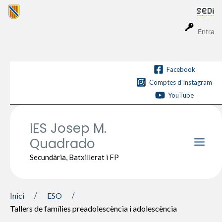
Vés
al
contingut
Entra
Facebook
Comptes d'Instagram
YouTube
IES Josep M.
Quadrado
Main
Secundària, Batxillerat i FP
Men
Inici
ESO
Tallers de famílies preadolescència i adolescència