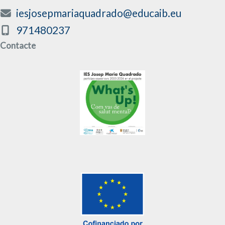
iesjosepmariaquadrado@educaib.eu
971480237
Contacte