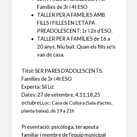
p
o
te
Famílies de 3r i 4t ESO
p
k
ix
TALLER PER A FAMÍLIES AMB
FILLS I FILLES EN L’ETAPA
PREADOLESCENT: 1r I 2n d’ESO.
TALLER PER A FAMÍLIES de 16 a
20 anys. Niu buit. Quan els fills se’n
van de casa.
Títol: SER PARES D’ADOLESCENTS.
Famílies de 3r i 4t ESO
Experta: Sil Liz
Dates: 27 de setembre, 4,11,18,25
octubre
LLoc: Casa de Cultura (Sala d’actes,
planta baixa), de 19 a 21h
Presentació: psicòloga, terapeuta
familiar i membre de l’equip municipal