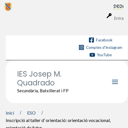
Vés
al
contingut
Entra
Facebook
Comptes d'Instagram
YouTube
IES Josep M.
Quadrado
Main
Secundària, Batxillerat i FP
Men
Inici
ESO
Inscripció al taller d’ orientació: orientació vocacional,
orientació de futur