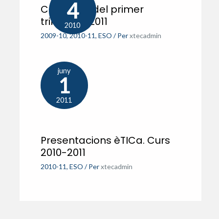
4
Calendari del primer
trimestre 2011
2010
2009-10
,
2010-11
,
ESO
/ Per
xtecadmin
juny
1
2011
Presentacions èTICa. Curs
2010-2011
2010-11
,
ESO
/ Per
xtecadmin