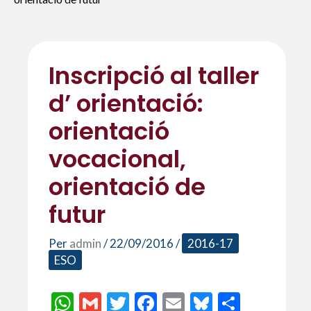
Inscripció al taller
d’ orientació:
orientació
vocacional,
orientació de
futur
Per
admin
/
22/09/2016
/
2016-17
ESO
W
G
T
F
E
Bl
C