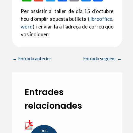
h
m
w
ac
m
u
o
Per assistir al taller de dia 15 d’octubre
at
ai
itt
e
ai
es
m
heu d’omplir aquesta butlleta (
libreoffice
,
s
l
er
b
l
ky
p
word
) i enviar-la a l’adreça de correu que
A
o
ar
vos indiquen
p
o
te
p
k
ix
←
Entrada anterior
Entrada següent
→
Entrades
relacionades
oct.