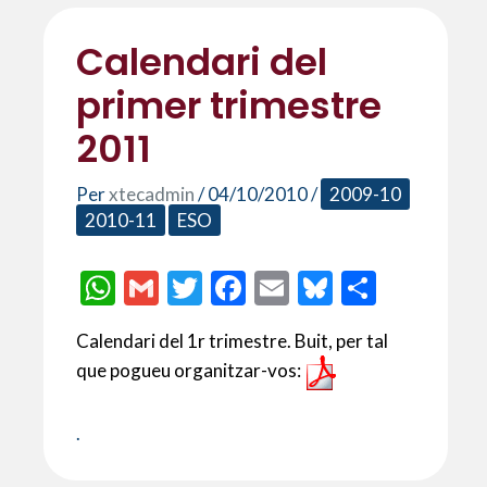
Calendari del
primer trimestre
2011
Per
xtecadmin
/
04/10/2010
/
2009-10
2010-11
ESO
W
G
T
F
E
Bl
C
h
m
w
ac
m
u
o
Calendari del 1r trimestre. Buit, per tal
at
ai
itt
e
ai
es
m
que pogueu organitzar-vos:
s
l
er
b
l
ky
p
A
o
ar
.
p
o
te