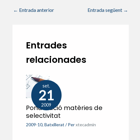
p
k
ix
←
Entrada anterior
Entrada següent
→
Entrades
relacionades
set.
21
2009
Ponderació matèries de
selectivitat
2009-10
,
Batxillerat
/ Per
xtecadmin