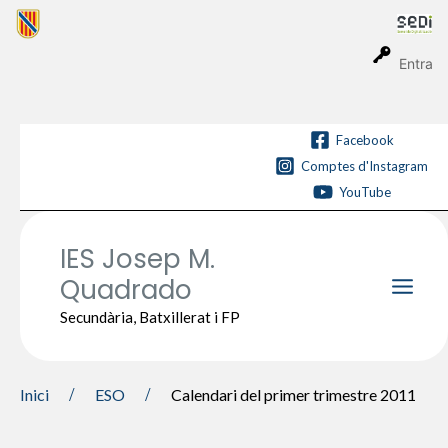
Vés
al
contingut
Entra
Facebook
Comptes d'Instagram
YouTube
IES Josep M.
Quadrado
Main
Secundària, Batxillerat i FP
Men
Inici
ESO
Calendari del primer trimestre 2011