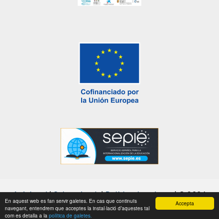
Avís legal
|
Sobre el web
|
Política de galetes
|
© 2026
En aquest web es fan servir galetes. En cas que continuïs
Accepta
Generalitat de Catalunya |
Fet amb el
WordPress
navegant, entendrem que acceptes la instal·lació d’aquestes tal
com es detalla a la
política de galetes.