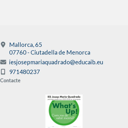
Mallorca, 65
07760 - Ciutadella de Menorca
iesjosepmariaquadrado@educaib.eu
971480237
Contacte