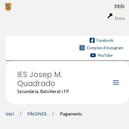
Vés
al
contingut
Entra
Facebook
Comptes d'Instagram
YouTube
IES Josep M.
Quadrado
Main
Secundària, Batxillerat i FP
Men
Inici
PÀGINES
Pagaments