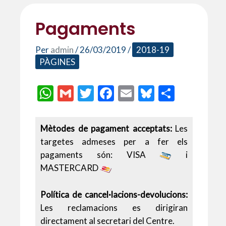
Pagaments
Per
admin
/
26/03/2019
/
2018-19
PÀGINES
W
G
T
F
E
Bl
C
h
m
w
ac
m
u
o
at
ai
itt
e
ai
es
m
Mètodes de pagament acceptats:
Les
s
l
er
b
l
ky
p
targetes admeses per a fer els
A
o
ar
pagaments són: VISA
i
MASTERCARD
p
o
te
p
k
ix
Política de cancel·lacions-devolucions:
Les reclamacions es dirigiran
directament al secretari del Centre.