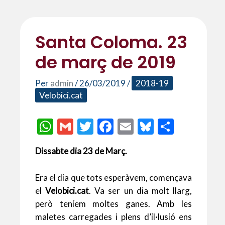
Santa Coloma. 23
de març de 2019
Per
admin
/
26/03/2019
/
2018-19
Velobici.cat
W
G
T
F
E
Bl
C
h
m
w
ac
m
u
o
Dissabte dia 23 de Març.
at
ai
itt
e
ai
es
m
s
l
er
b
l
ky
p
Era el dia que tots esperàvem, començava
A
o
ar
el
Velobici.cat
. Va ser un dia molt llarg,
p
o
te
però teníem moltes ganes. Amb les
maletes carregades i plens d’il·lusió ens
p
k
ix