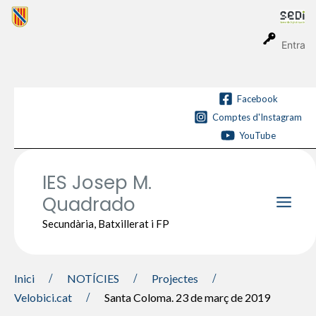
Vés
al
contingut
Entra
Facebook
Comptes d'Instagram
YouTube
IES Josep M.
Quadrado
Main
Secundària, Batxillerat i FP
Men
Inici
NOTÍCIES
Projectes
Velobici.cat
Santa Coloma. 23 de març de 2019