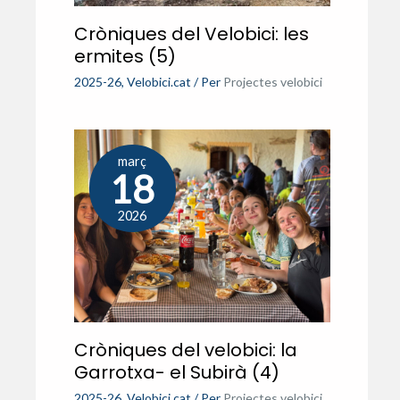
Cròniques del Velobici: les
ermites (5)
2025-26
,
Velobici.cat
/ Per
Projectes velobici
març
18
2026
Cròniques del velobici: la
Garrotxa- el Subirà (4)
2025-26
,
Velobici.cat
/ Per
Projectes velobici