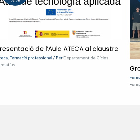
2026
resentació de l’Aula ATECA al claustre
teca
,
Formació professional
/ Per
Departament de Cicles
ormatius
Gra
Forma
Form