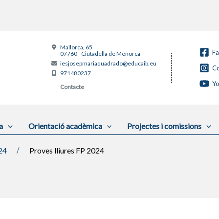
Mallorca, 65
F
07760 - Ciutadella de Menorca
iesjosepmariaquadrado@educaib.eu
Co
971480237
Y
Contacte
a
Orientació acadèmica
Projectes i comissions
24
Proves lliures FP 2024