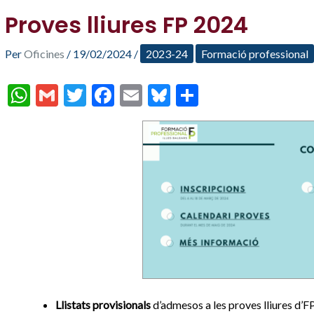
Proves lliures FP 2024
Per
Oficines
/
19/02/2024
/
2023-24
Formació professional
W
G
T
F
E
Bl
C
h
m
w
ac
m
u
o
at
ai
itt
e
ai
es
m
s
l
er
b
l
ky
p
A
o
ar
p
o
te
p
k
ix
Llistats
provisionals
d’admesos a les proves lliures d’F