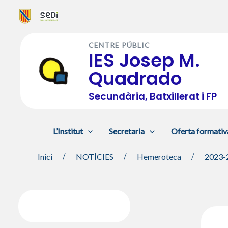
Vés
al
CENTRE PÚBLIC
contingut
IES Josep M.
Quadrado
Secundària, Batxillerat i FP
L’Institut
Secretaria
Oferta formativ
Inici
NOTÍCIES
Hemeroteca
2023-