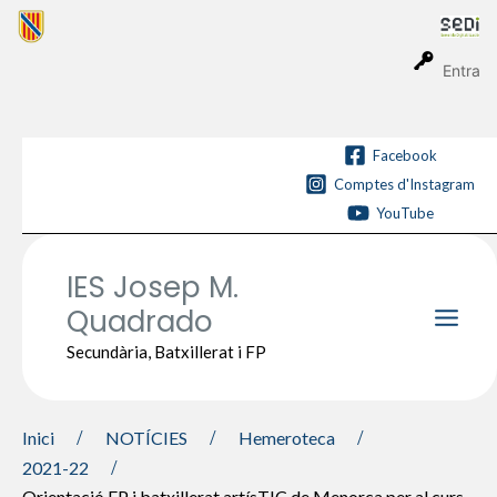
Vés
al
contingut
Entra
Facebook
Comptes d'Instagram
YouTube
IES Josep M.
Quadrado
Main
Secundària, Batxillerat i FP
Men
Inici
NOTÍCIES
Hemeroteca
2021-22
Orientació FP i batxillerat artísTIC de Menorca per al curs