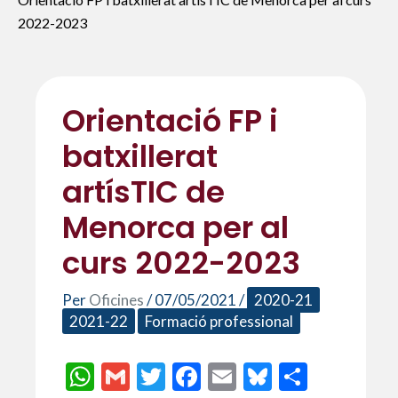
2022-2023
Orientació FP i
batxillerat
artísTIC de
Menorca per al
curs 2022-2023
Per
Oficines
/
07/05/2021
/
2020-21
2021-22
Formació professional
W
G
T
F
E
Bl
C