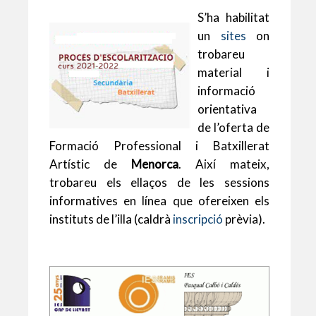
h
m
w
ac
m
u
o
S’ha habilitat
at
ai
itt
e
ai
es
m
un
sites
on
s
l
er
b
l
ky
p
trobareu
A
o
ar
material i
p
o
te
informació
orientativa
p
k
ix
de l’oferta de
Formació Professional i Batxillerat
Artístic de
Menorca
. Així mateix,
trobareu els ellaços de les sessions
informatives en línea que ofereixen els
instituts de l’illa (caldrà
inscripció
prèvia).