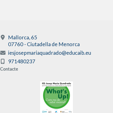
Mallorca, 65
07760 - Ciutadella de Menorca
iesjosepmariaquadrado@educaib.eu
971480237
Contacte