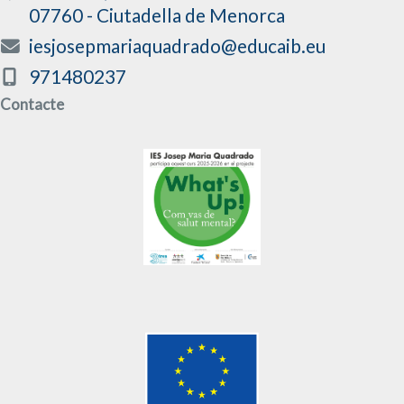
07760 - Ciutadella de Menorca
iesjosepmariaquadrado@educaib.eu
971480237
Contacte