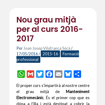
Nou grau mitjà
per al curs 2016-
2017
Per
Joan Josep Vilafranca Sorà
/
17/05/2016
/
2015-16
Formació
professional
W
G
T
F
E
Bl
C
h
m
w
ac
m
u
o
El proper curs s’impartirà al nostre centre
at
ai
itt
e
ai
es
m
el grau mitjà de
Manteniment
s
l
er
b
l
ky
p
Electromecànic
. És el primer cop que es
A
o
ar
dóna a l’illa i està destinat a cobrir la