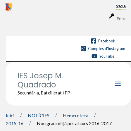
Vés
al
contingut
Entra
Facebook
Comptes d'Instagram
YouTube
IES Josep M.
Quadrado
Main
Secundària, Batxillerat i FP
Men
Inici
NOTÍCIES
Hemeroteca
2015-16
Nou grau mitjà per al curs 2016-2017