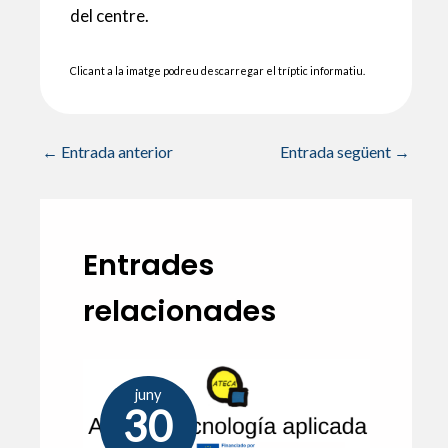
del centre.
Clicant a la imatge podreu descarregar el tríptic informatiu.
←
Entrada anterior
Entrada següent
→
Entrades
relacionades
juny
30