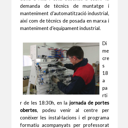
p
o
te
demanda de tècnics de muntatge i
manteniment d’automatització industrial,
p
k
ix
així com de tècnics de posada en marxa i
manteniment d’equipament industrial.
Di
me
cre
s
18
a
pa
rti
r de les 18:30h, en la
jornada de portes
obertes
, podeu venir al centre per
conèixer les instal·lacions i el programa
formatiu acompanyats per professorat