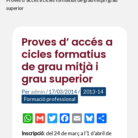
superior
Proves d’ accés a
cicles formatius
de grau mitjà i
grau superior
Per
admin
/
17/03/2014
/
2013-14
Formació professional
W
G
T
F
E
Bl
C
h
m
w
ac
m
u
o
Inscripció
: del 24 de març a l’1 d’abril de
at
ai
itt
e
ai
es
m