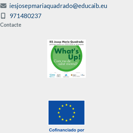
iesjosepmariaquadrado@educaib.eu
971480237
Contacte