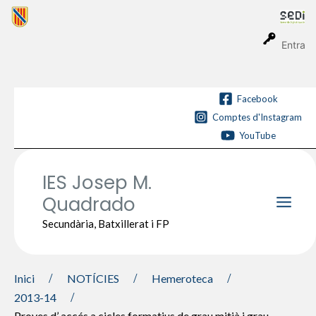
Vés
al
contingut
Entra
Facebook
Comptes d'Instagram
YouTube
IES Josep M.
Quadrado
Main
Secundària, Batxillerat i FP
Men
Inici
NOTÍCIES
Hemeroteca
2013-14
Proves d’ accés a cicles formatius de grau mitjà i grau