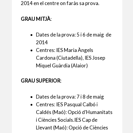
2014 en el centre on faràs sa prova.
s
l
er
b
l
ky
p
A
o
ar
GRAU MITJÀ
:
p
o
te
Dates de la prova: 5 i 6 de maig de
p
k
ix
2014
Centres: IES Maria Àngels
Cardona (Ciutadella), IES Josep
Miquel Guàrdia (Alaior)
GRAU SUPERIOR
:
Dates de la prova: 7 i 8 de maig
Centres: IES Pasqual Calbó i
Caldés (Maó): Opció d’Humanitats
i Ciències Socials.IES Cap de
Llevant (Maó): Opció de Ciències