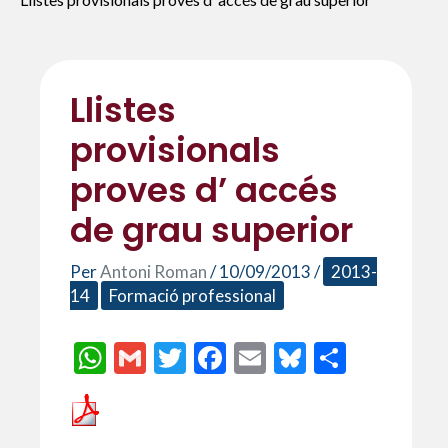
Llistes
provisionals
proves d’ accés
de grau superior
Per
Antoni Roman
/
10/09/2013
/
2013-
14
Formació professional
W
G
T
F
E
Bl
C
h
m
w
ac
m
u
o
at
ai
itt
e
ai
es
m