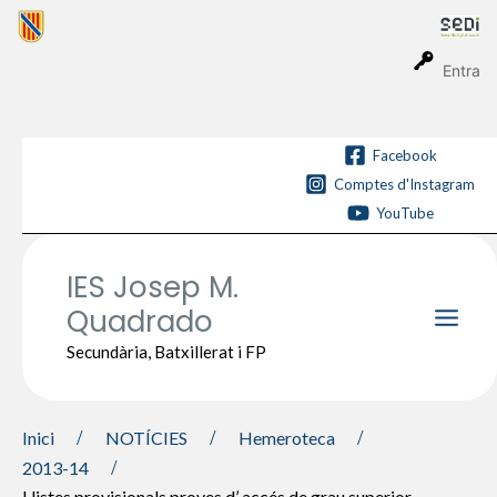
Vés
al
contingut
Entra
Facebook
Comptes d'Instagram
YouTube
IES Josep M.
Quadrado
Main
Secundària, Batxillerat i FP
Men
Inici
NOTÍCIES
Hemeroteca
2013-14
Llistes provisionals proves d’ accés de grau superior