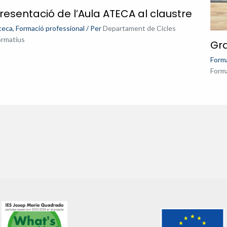
resentació de l’Aula ATECA al claustre
teca
,
Formació professional
/ Per
Departament de Cicles
ormatius
Gra
Forma
Form