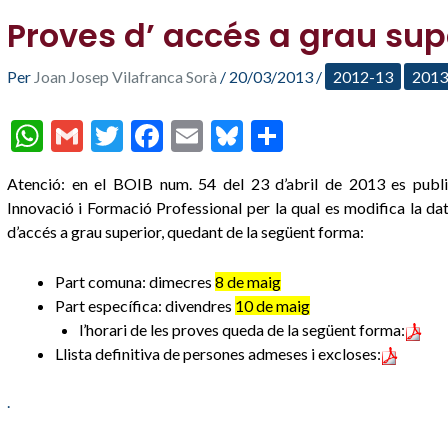
Proves d’ accés a grau sup
Per
Joan Josep Vilafranca Sorà
/
20/03/2013
/
2012-13
2013
W
G
T
F
E
Bl
C
h
m
w
ac
m
u
o
Atenció: en el BOIB num. 54 del 23 d’abril de 2013 es public
at
ai
itt
e
ai
es
m
Innovació i Formació Professional per la qual es modifica la dat
s
l
er
b
l
ky
p
d’accés a grau superior, quedant de la següent forma:
A
o
ar
Part comuna: dimecres
8 de maig
p
o
te
Part específica: divendres
10 de maig
p
k
ix
l’horari de les proves queda de la següent forma:
Llista definitiva de persones admeses i excloses:
.