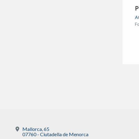
P
A
F
Mallorca, 65
07760 - Ciutadella de Menorca