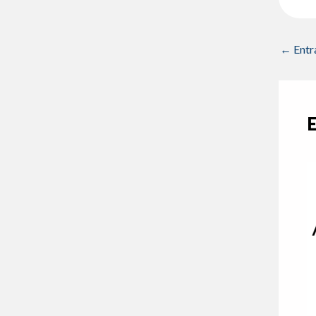
←
Entr