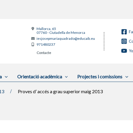
Mallorca, 65
F
07760 - Ciutadella de Menorca
iesjosepmariaquadrado@educaib.eu
Co
971480237
Y
Contacte
a
Orientació acadèmica
Projectes i comissions
13
Proves d’ accés a grau superior maig 2013