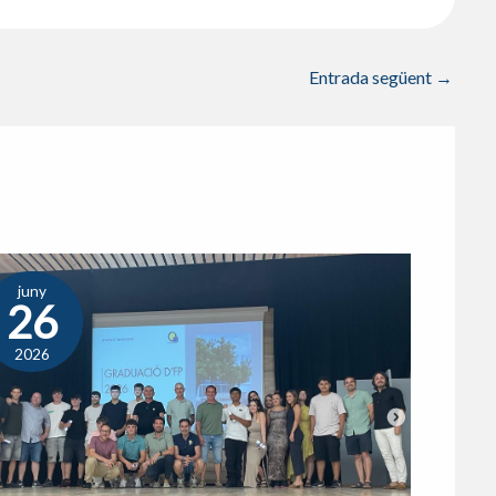
Entrada següent
→
juny
26
2026