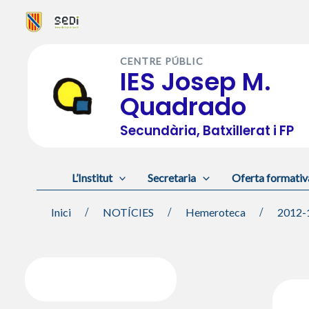
Vés
al
CENTRE PÚBLIC
contingut
IES Josep M.
Quadrado
Secundària, Batxillerat i FP
L’Institut
Secretaria
Oferta formativ
Inici
NOTÍCIES
Hemeroteca
2012-