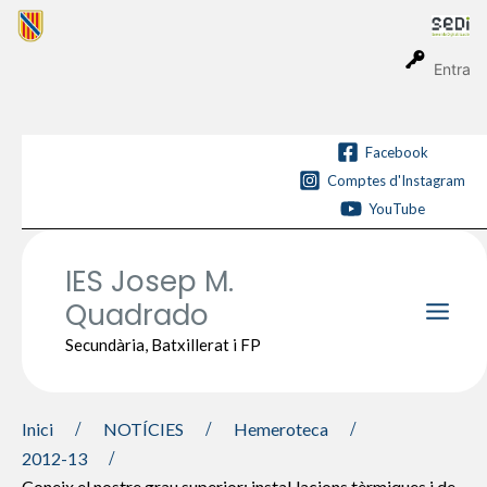
Vés
al
contingut
Entra
Facebook
Comptes d'Instagram
YouTube
IES Josep M.
Quadrado
Main
Secundària, Batxillerat i FP
Men
Inici
NOTÍCIES
Hemeroteca
2012-13
Coneix el nostre grau superior: instal·lacions tèrmiques i de