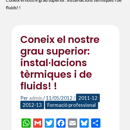
fluids! !
Coneix el nostre
grau superior:
instal·lacions
tèrmiques i de
fluids! !
Per
admin
/
11/05/2012
/
2011-12
2012-13
Formació professional
W
G
T
F
E
Bl
C