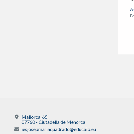
P
A
F
Mallorca, 65
07760 - Ciutadella de Menorca
iesjosepmariaquadrado@educaib.eu