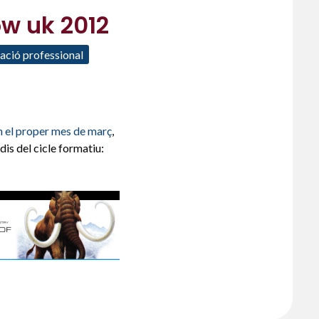
ow uk 2012
ació professional
am el proper mes de març
,
dis del cicle formatiu: