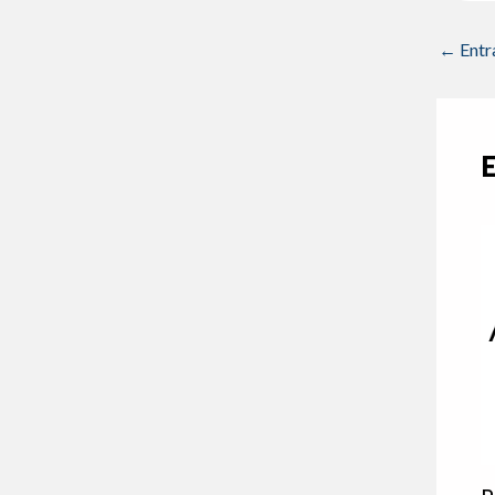
←
Entr