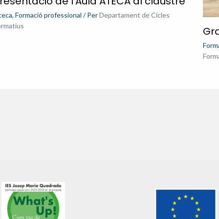
resentació de l’Aula ATECA al claustre
teca
,
Formació professional
/ Per
Departament de Cicles
ormatius
Gra
Forma
Form