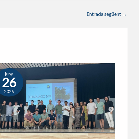
Entrada següent
→
juny
26
2026