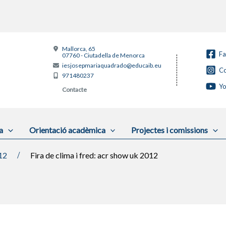
Mallorca, 65
F
07760 - Ciutadella de Menorca
iesjosepmariaquadrado@educaib.eu
Co
971480237
Y
Contacte
a
Orientació acadèmica
Projectes i comissions
12
Fira de clima i fred: acr show uk 2012