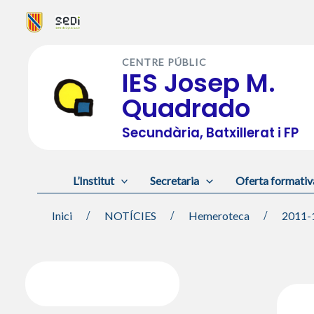
Vés
al
CENTRE PÚBLIC
contingut
IES Josep M.
Quadrado
Secundària, Batxillerat i FP
L’Institut
Secretaria
Oferta formativ
Inici
NOTÍCIES
Hemeroteca
2011-