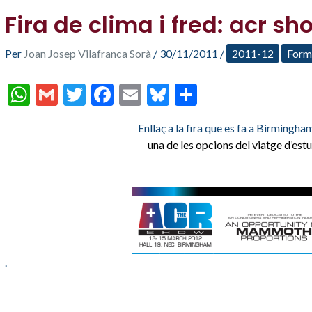
Fira de clima i fred: acr sh
Per
Joan Josep Vilafranca Sorà
/
30/11/2011
/
2011-12
Form
W
G
T
F
E
Bl
C
h
m
w
ac
m
u
o
Enllaç a la fira que es fa a Birmingh
at
ai
itt
e
ai
es
m
una de les opcions del viatge d’estu
s
l
er
b
l
ky
p
A
o
ar
p
o
te
p
k
ix
.