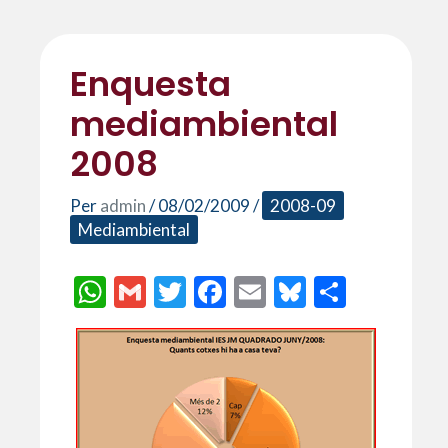
Enquesta
mediambiental
2008
Per
admin
/
08/02/2009
/
2008-09
Mediambiental
W
G
T
F
E
Bl
C
h
m
w
ac
m
u
o
at
ai
itt
e
ai
es
m
s
l
er
b
l
ky
p
A
o
ar