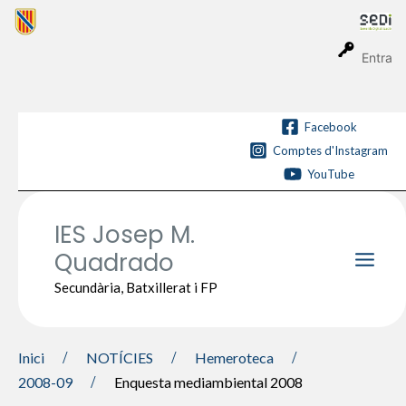
Vés
al
contingut
Entra
Facebook
Comptes d'Instagram
YouTube
IES Josep M.
Quadrado
Main
Secundària, Batxillerat i FP
Men
Inici
NOTÍCIES
Hemeroteca
2008-09
Enquesta mediambiental 2008