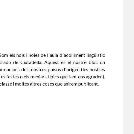
els nois i noies de l´aula d´acolliment lingüistic
rado de Ciutadella. Aquest és el nostre bloc on
rmacions dels nostres països d´origen (les nostres
res festes o els menjars típics que tant ens agraden),
classe i moltes altres coses que anirem publicant.