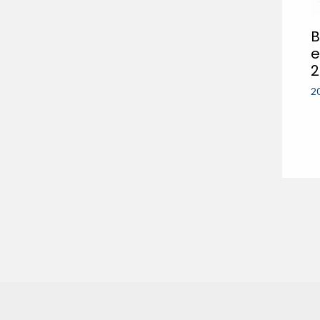
B
e
2
2