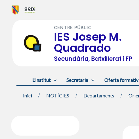
Vés
al
CENTRE PÚBLIC
contingut
IES Josep M.
Quadrado
Secundària, Batxillerat i FP
L’Institut
Secretaria
Oferta formativ
Inici
NOTÍCIES
Departaments
Orie