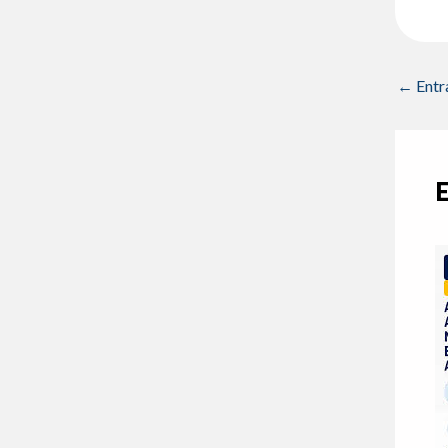
←
Entr