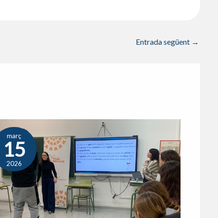
Entrada següent
→
març
15
2026