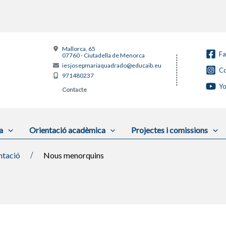
Mallorca, 65
F
07760 - Ciutadella de Menorca
iesjosepmariaquadrado@educaib.eu
Co
971480237
Y
Contacte
a
Orientació acadèmica
Projectes i comissions
ntació
Nous menorquins