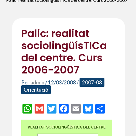
Palic: realitat
sociolingüísTICa
del centre. Curs
2006-2007
Per
admin
/
12/03/2008
/
2007-08
Orientació
W
G
T
F
E
Bl
C
h
m
w
ac
m
u
o
at
ai
itt
e
ai
es
m