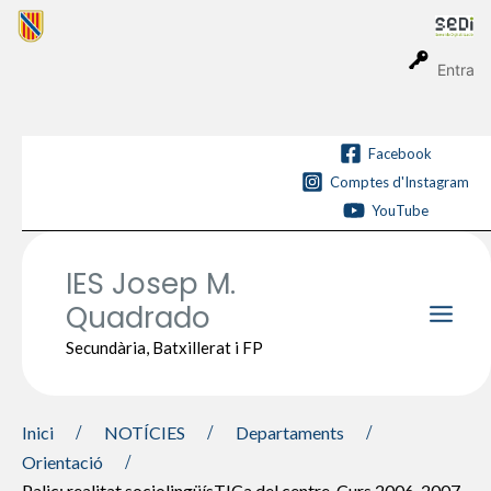
Vés
al
contingut
Entra
Facebook
Comptes d'Instagram
YouTube
IES Josep M.
Quadrado
Main
Secundària, Batxillerat i FP
Men
Inici
NOTÍCIES
Departaments
Orientació
Palic: realitat sociolingüísTICa del centre. Curs 2006-2007