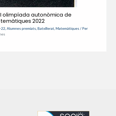
II olimpíada autonòmica de
temàtiques 2022
-22
,
Alumnes premiats
,
Batxillerat
,
Matemàtiques
/ Per
ines