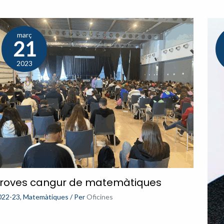
març
21
2023
roves cangur de matemàtiques
022-23
,
Matemàtiques
/ Per
Oficines