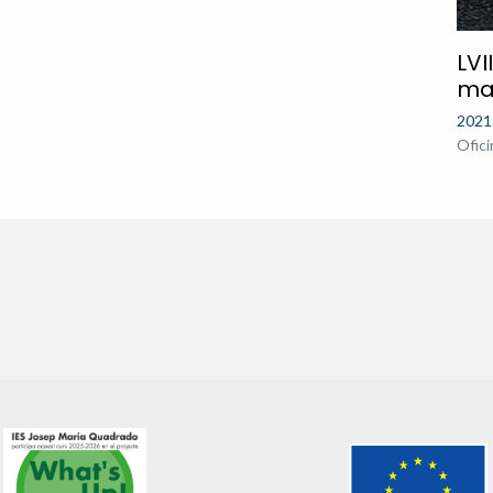
LVI
ma
2021
Ofic