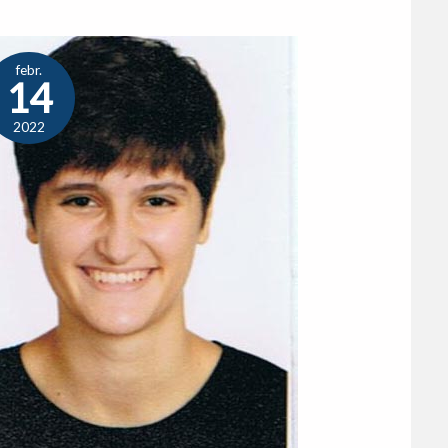
febr.
14
2022