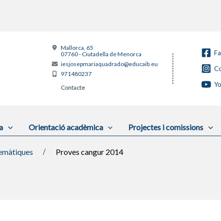
Mallorca, 65
F
07760 - Ciutadella de Menorca
iesjosepmariaquadrado@educaib.eu
Co
971480237
Y
Contacte
a
Orientació acadèmica
Projectes i comissions
màtiques
Proves cangur 2014