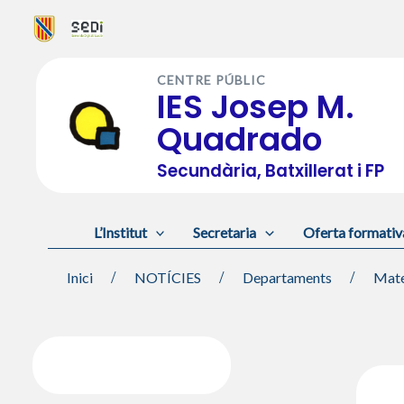
Vés
al
CENTRE PÚBLIC
contingut
IES Josep M.
Quadrado
Secundària, Batxillerat i FP
L’Institut
Secretaria
Oferta formativ
Inici
NOTÍCIES
Departaments
Mate