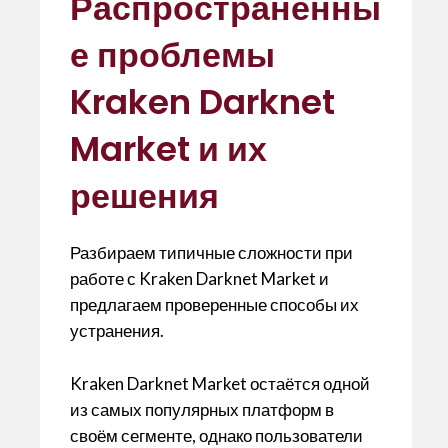
Распространённы
at
ai
itt
e
ai
es
m
s
l
er
b
l
ky
p
е проблемы
A
o
ar
Kraken Darknet
p
o
te
p
k
ix
Market и их
решения
Разбираем типичные сложности при
работе с Kraken Darknet Market и
предлагаем проверенные способы их
устранения.
Kraken Darknet Market остаётся одной
из самых популярных платформ в
своём сегменте, однако пользователи