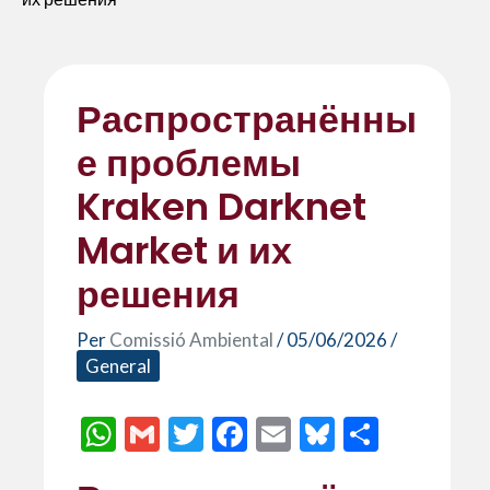
Распространённы
е проблемы
Kraken Darknet
Market и их
решения
Per
Comissió Ambiental
/
05/06/2026
/
General
W
G
T
F
E
Bl
C
h
m
w
ac
m
u
o