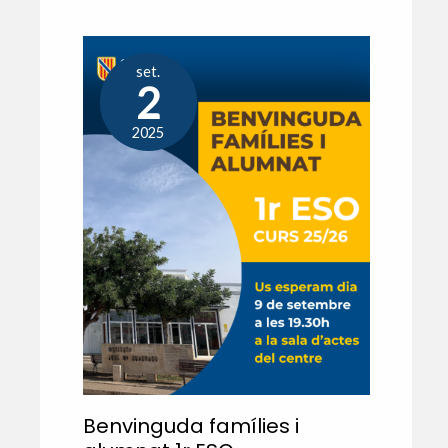
set.
2
2025
Benvinguda famílies i