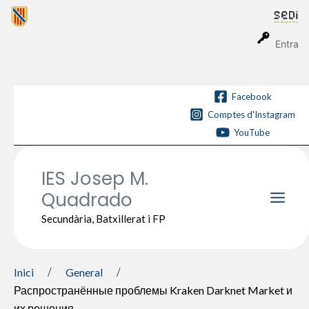
Vés
al
contingut
Entra
Facebook
Comptes d'Instagram
YouTube
IES Josep M.
Quadrado
Main
Secundària, Batxillerat i FP
Men
Inici
General
Распространённые проблемы Kraken Darknet Market и
их решения