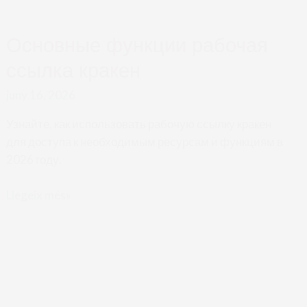
ссылка кракен
и
juny 16, 2026
использовать
kraken
Узнайте, как использовать рабочую ссылку кракен
onion
для доступа к необходимым ресурсам и функциям в
link
2026 году.
Основные
Llegeix més»
функции
рабочая
Приватный доступ к Kraken:
ссылка
кракен
как безопасно использовать
даркнет рынок
juny 16, 2026
Полное руководство по анонимному входу на Kraken