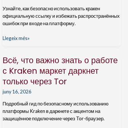
надежность
Узнайте, как безопасно использовать кракен
в
официальную ссылку и избежать распространённых
2026
ошибок при входе на платформу.
году
Полезные
Llegeix més»
советы
по
Всё, что важно знать о работе
работе
с
с Kraken маркет даркнет
официальной
только через Tor
ссылкой
Kraken
juny 16, 2026
Подробный гид по безопасному использованию
платформы Kraken в даркнете с акцентом на
защищённое подключение через Tor-браузер.