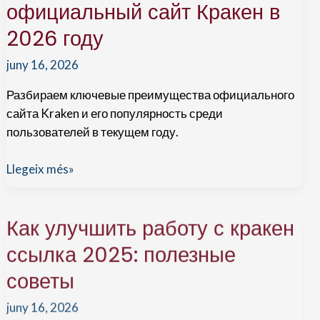
даркнет
официальный сайт Кракен в
ссылка:
2026 году
безопасность
и
juny 16, 2026
доступ
Разбираем ключевые преимущества официального
в
сайта Kraken и его популярность среди
2026
пользователей в текущем году.
году
Почему
Llegeix més»
все
выбирают
Как улучшить работу с кракен
официальный
сайт
ссылка 2025: полезные
Кракен
советы
в
2026
juny 16, 2026
году