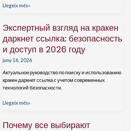
Всё,
Llegeix més»
что
важно
Экспертный взгляд на кракен
знать
о
даркнет ссылка: безопасность
работе
и доступ в 2026 году
с
Kraken
juny 16, 2026
маркет
Актуальное руководство по поиску и использованию
даркнет
кракен даркнет ссылка с учетом современных
только
технологий безопасности.
через
Tor
Экспертный
Llegeix més»
взгляд
на
Почему все выбирают
кракен