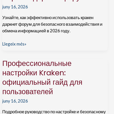
на
juny 16, 2026
Kraken
и
Узнайте, как эффективно использовать кракен
советы
даркнет форум для безопасного взаимодействия и
по
обмена информацией в 2026 году.
безопасности
Продвинутые
Llegeix més»
методы
работы
Профессиональные
с
кракен
настройки Kraken:
даркнет
официальный гайд для
форумом
пользователей
juny 16, 2026
Подробное руководство по настройке и безопасному