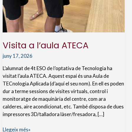
Visita a l’aula ATECA
juny 17, 2026
L’alumnat de 4t ESO de l’optativa de Tecnologia ha
visitat l’aula ATECA. Aquest espai és una Aula de
TECnologia Aplicada (d’aquí el seu nom). En ell es poden
dur a terme sessions de visites virtuals, control i
monitoratge de maquinària del centre, com ara
calderes, aire acondicionat, etc. També disposa de dues
impressores 3D/talladora làser/fresadora, […]
Visita
Llegeix més»