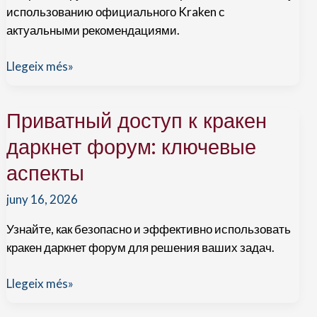
использованию официального Kraken с
актуальными рекомендациями.
Профессиональные
Llegeix més»
настройки
Kraken:
Приватный доступ к кракен
официальный
гайд
даркнет форум: ключевые
для
аспекты
пользователей
juny 16, 2026
Узнайте, как безопасно и эффективно использовать
кракен даркнет форум для решения ваших задач.
Приватный
Llegeix més»
доступ