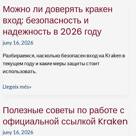
к
Можно ли доверять кракен
кракен
даркнет
вход: безопасность и
форум:
надежность в 2026 году
ключевые
аспекты
juny 16, 2026
Разбираемся, насколько безопасен вход на Kraken в
текущем году и какие меры защиты стоит
использовать.
Можно
Llegeix més»
ли
доверять
Полезные советы по работе с
кракен
вход:
официальной ссылкой Kraken
безопасность
juny 16, 2026
и