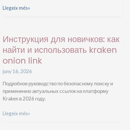
Авторизация
Llegeix més»
на
кракен:
Инструкция для новичков: как
актуальная
ссылка
найти и использовать kraken
и
onion link
безопасный
доступ
juny 16, 2026
Подробное руководство по безопасному поиску и
применению актуальных ссылок на платформу
Kraken в 2026 году.
Инструкция
Llegeix més»
для
новичков:
Основные функции рабочая
как
найти