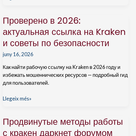
a
l’aula
Проверено в 2026:
ATECA
актуальная ссылка на Kraken
и советы по безопасности
juny 16, 2026
Как найти рабочую ссылку на Kraken в 2026 году и
избежать мошеннических ресурсов — подробный гид
для пользователей.
Проверено
Llegeix més»
в
2026:
Продвинутые методы работы
актуальная
ссылка
с кракен даркнет форумом