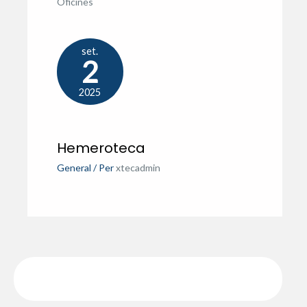
Oficines
set.
2
2025
Hemeroteca
General
/ Per
xtecadmin