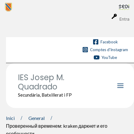
Vés
al
contingut
Entra
Facebook
Comptes d'Instagram
YouTube
IES Josep M.
Quadrado
Main
Secundària, Batxillerat i FP
Men
Inici
General
Проверенный временем: kraken даркнет и его
особенности