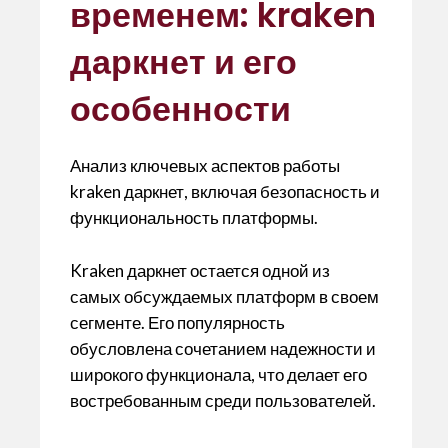
s
l
er
b
l
ky
p
временем: kraken
A
o
ar
даркнет и его
p
o
te
p
k
ix
особенности
Анализ ключевых аспектов работы
kraken даркнет, включая безопасность и
функциональность платформы.
Kraken даркнет остается одной из
самых обсуждаемых платформ в своем
сегменте. Его популярность
обусловлена сочетанием надежности и
широкого функционала, что делает его
востребованным среди пользователей.