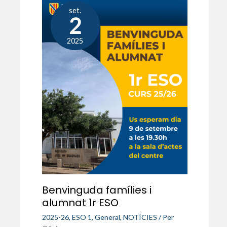
set.
2
2025
Benvinguda famílies i
alumnat 1r ESO
2025-26
,
ESO 1
,
General
,
NOTÍCIES
/ Per