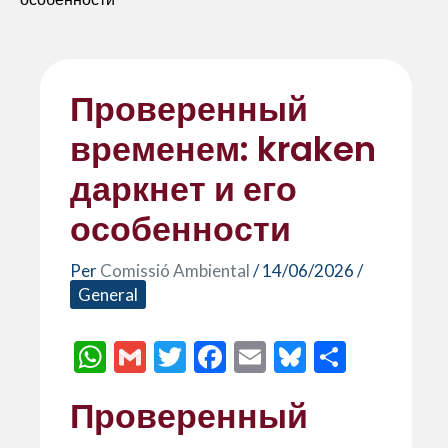
Проверенный
временем: kraken
даркнет и его
особенности
Per
Comissió Ambiental
/
14/06/2026
/
General
W
G
T
F
E
Bl
C
h
m
w
ac
m
u
o
Проверенный
at
ai
itt
e
ai
es
m