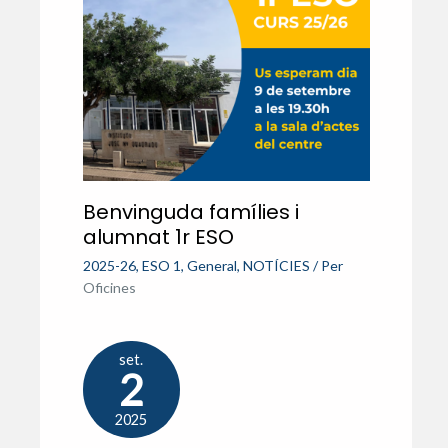
Benvinguda famílies i
alumnat 1r ESO
2025-26
,
ESO 1
,
General
,
NOTÍCIES
/ Per
Oficines
set.
2
2025