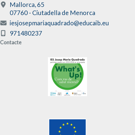
Mallorca, 65
07760 - Ciutadella de Menorca
iesjosepmariaquadrado@educaib.eu
971480237
Contacte