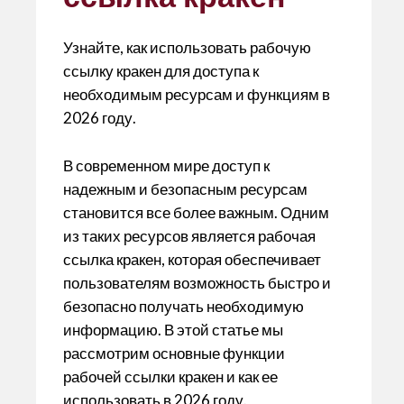
p
o
te
p
k
ix
Узнайте, как использовать рабочую
ссылку кракен для доступа к
необходимым ресурсам и функциям в
2026 году.
В современном мире доступ к
надежным и безопасным ресурсам
становится все более важным. Одним
из таких ресурсов является рабочая
ссылка кракен, которая обеспечивает
пользователям возможность быстро и
безопасно получать необходимую
информацию. В этой статье мы
рассмотрим основные функции
рабочей ссылки кракен и как ее
использовать в 2026 году.