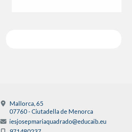
Mallorca, 65
07760 - Ciutadella de Menorca
iesjosepmariaquadrado@educaib.eu
971480237