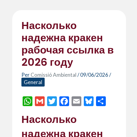
Насколько
надежна кракен
рабочая ссылка в
2026 году
Per
Comissió Ambiental
/
09/06/2026
/
General
W
G
T
F
E
Bl
C
h
m
w
ac
m
u
o
Насколько
at
ai
itt
e
ai
es
m
s
l
er
b
l
ky
p
надежна кракен