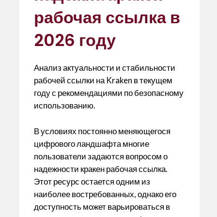
A
o
ar
рабочая ссылка в
p
o
te
p
k
ix
2026 году
Анализ актуальности и стабильности
рабочей ссылки на Kraken в текущем
году с рекомендациями по безопасному
использованию.
В условиях постоянно меняющегося
цифрового ландшафта многие
пользователи задаются вопросом о
надежности кракен рабочая ссылка.
Этот ресурс остается одним из
наиболее востребованных, однако его
доступность может варьироваться в