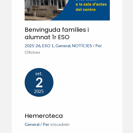
Benvinguda famílies i
alumnat 1r ESO
2025-26
,
ESO 1
,
General
,
NOTÍCIES
/ Per
Oficines
set.
2
2025
Hemeroteca
General
/ Per
xtecadmin