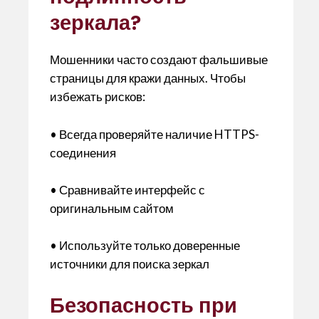
зеркала?
Мошенники часто создают фальшивые
страницы для кражи данных. Чтобы
избежать рисков:
• Всегда проверяйте наличие HTTPS-
соединения
• Сравнивайте интерфейс с
оригинальным сайтом
• Используйте только доверенные
источники для поиска зеркал
Безопасность при