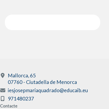
Mallorca, 65
07760 - Ciutadella de Menorca
iesjosepmariaquadrado@educaib.eu
971480237
Contacte